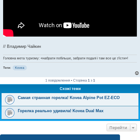
// Владимир Чайкин
Головна мета туризму: «набрати побільше, забрати подалі і там все це з'їсти»!
Теги:
Kovea
1 повідомлення • Сторінка
1
з
1
Схожі теми
Самая странная горелка! Kovea Alpine Pot EZ-ECO
Горелка реально удивила! Kovea Dual Max
Перейти