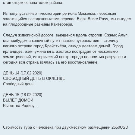
став отцом-основателем района.
Из полупустынных плоскогорий региона Маккензи, пересекая
золотящийся псевдоковылями перевал Бюрк Burke Pass, мы выедем
на плодородные равнины Кантербери.
Следуя живописной дороге, вьющейся вдоль отрогов Южных Альп,
мы прибудем в конечный пункт нашего путешествия – столицу
южного острова город Крайстчёрч, откуда улетаем домой. Город
ирландцев, жемчужина юга, жестоко пострадал от нескольких
землетрясений, исторический центр города полностью разрушен и
сегодня вся страна взялась за его восстановление.
ДЕНЬ 14 (17.02.2020)
СВОБОДНЫЙ ДЕНЬ В ОКЛЕНДЕ
Свободный день.
ДЕНЬ 15 (18.02.2020)
ВЫЛЕТ ДОМОЙ
Вылет на Родину…
Стоимость тура с человека при двухместном размещении 2650USD