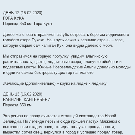
ДЕНЬ 12 (15.02.2020)
ГОРА КУКА
Переезд 350 км. Гора Кука.
Далее мы снова отправимся вглубь острова, к берегам ледникового
голубого озера Пукаки. Наш путь лежит к вершине страны – горе,
которую открыл сам капитан Кук, она видна далеко с моря.
Мы отправимся на горную прогулку, увидим альпийскую
растительность, цветы, ледниковые озера, плавучие айсберги и
подвесные мосты. Южные Новозеландские Альпы довольно молоды
и одни из самых быстрорастущих гор на планете.
Желающие (дополнительно) – круиз на лодке к леднику.
ДЕНЬ 13 (16.02.2020)
РАВНИНЫ КАНТЕРБЕРИ
Переезд 350 км
Это регион по праву считается столицей скотоводства Новой
Зеландии. По легенде первым сюда пришел пастух Маккензи с
выкраденным стадом овец, отсидел на лугах срок давности,
вырастил сотни овец, вернулся в город и успешно продал товар,