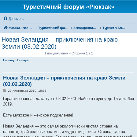
Туристичний форум «Рюкзак»
Допомога
Магазин спорядження
Туристичний форум «Рюкзак»
Закордонний туризм
Туризм в Австралії та Океанії
Новая Зеландия – приключения на краю
Земли (03.02.2020)
1 повідомлення • Сторінка
1
з
1
Funway Holidays
Новая Зеландия – приключения на краю Земли
(03.02.2020)
П
20 листопада 2019, 15:35
о
в
Гарантированная дата тура: 03.02.2020. Набор в группу до 15 декабря
і
2019.
д
о
м
Есть мужское и женское подселение!
л
е
н
Новая Зеландия — это самая экологически чистая страна на
н
я
планете, край зеленых холмов и чудо-птицы киви. Страна, где на