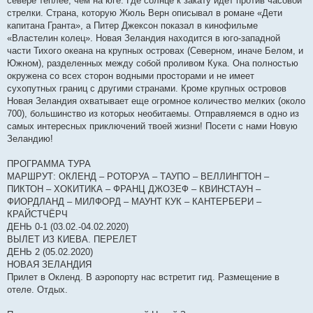
севере теплее, чем на юге. Где солнце к закату идет против часовой
стрелки. Страна, которую Жюль Верн описывал в романе «Дети
капитана Гранта», а Питер Джексон показал в кинофильме
«Властелин колец». Новая Зеландия находится в юго-западной
части Тихого океана на крупных островах (Северном, иначе Белом, и
Южном), разделенных между собой проливом Кука. Она полностью
окружена со всех сторон водными просторами и не имеет
сухопутных границ с другими странами. Кроме крупных островов
Новая Зеландия охватывает еще огромное количество мелких (около
700), большинство из которых необитаемы. Отправляемся в одно из
самых интересных приключений твоей жизни! Посети с нами Новую
Зеландию!
ПРОГРАММА ТУРА
МАРШРУТ: ОКЛЕНД – РОТОРУА – ТАУПО – ВЕЛЛИНГТОН –
ПИКТОН – ХОКИТИКА – ФРАНЦ ДЖОЗЕФ – КВИНСТАУН –
ФИОРДЛАНД – МИЛФОРД – МАУНТ КУК – КАНТЕРБЕРИ –
КРАЙСТЧЁРЧ
ДЕНЬ 0-1 (03.02.-04.02.2020)
ВЫЛЕТ ИЗ КИЕВА. ПЕРЕЛЕТ
ДЕНЬ 2 (05.02.2020)
НОВАЯ ЗЕЛАНДИЯ
Прилет в Окленд. В аэропорту нас встретит гид. Размещение в
отеле. Отдых.