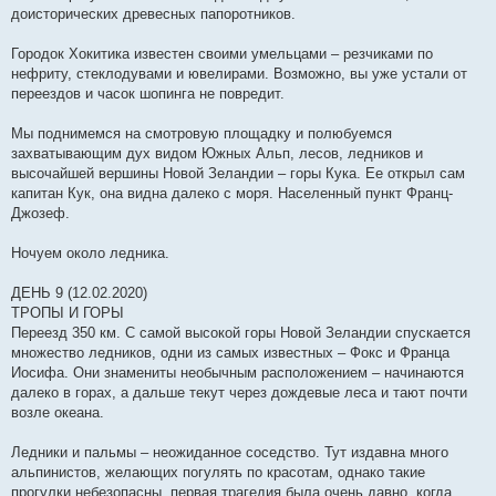
доисторических древесных папоротников.
Городок Хокитика известен своими умельцами – резчиками по
нефриту, стеклодувами и ювелирами. Возможно, вы уже устали от
переездов и часок шопинга не повредит.
Мы поднимемся на смотровую площадку и полюбуемся
захватывающим дух видом Южных Альп, лесов, ледников и
высочайшей вершины Новой Зеландии – горы Кука. Ее открыл сам
капитан Кук, она видна далеко с моря. Населенный пункт Франц-
Джозеф.
Ночуем около ледника.
ДЕНЬ 9 (12.02.2020)
ТРОПЫ И ГОРЫ
Переезд 350 км. С самой высокой горы Новой Зеландии спускается
множество ледников, одни из самых известных – Фокс и Франца
Иосифа. Они знамениты необычным расположением – начинаются
далеко в горах, а дальше текут через дождевые леса и тают почти
возле океана.
Ледники и пальмы – неожиданное соседство. Тут издавна много
альпинистов, желающих погулять по красотам, однако такие
прогулки небезопасны, первая трагедия была очень давно, когда