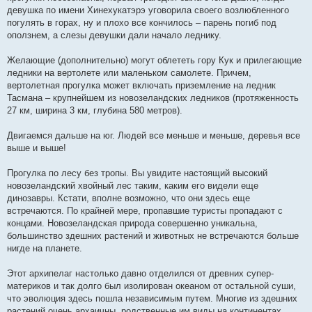
девушка по имени Хинехукатэрэ уговорила своего возлюбленного
погулять в горах, ну и плохо все кончилось – парень погиб под
оползнем, а слезы девушки дали начало леднику.
Желающие (дополнительно) могут облететь гору Кук и прилегающие
ледники на вертолете или маленьком самолете. Причем,
вертолетная прогулка может включать приземление на ледник
Тасмана – крупнейшем из новозеландских ледников (протяженность
27 км, ширина 3 км, глубина 580 метров).
Двигаемся дальше на юг. Людей все меньше и меньше, деревья все
выше и выше!
Прогулка по лесу без тропы. Вы увидите настоящий высокий
новозеландский хвойный лес таким, каким его видели еще
динозавры. Кстати, вполне возможно, что они здесь еще
встречаются. По крайней мере, пропавшие туристы пропадают с
концами. Новозеландская природа совершенно уникальна,
большинство здешних растений и животных не встречаются больше
нигде на планете.
Этот архипелаг настолько давно отделился от древних супер-
материков и так долго был изолирован океаном от остальной суши,
что эволюция здесь пошла независимым путем. Многие из здешних
растений очень архаичны, родственные им виды на континентах