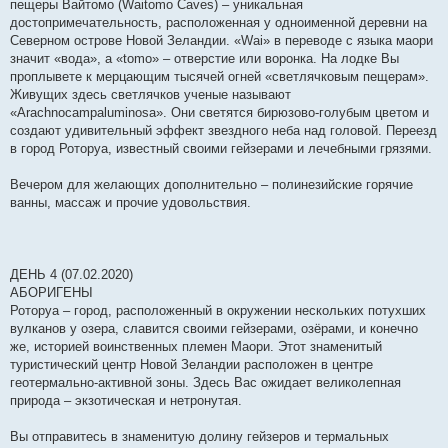
пещеры Вайтомо (Waitomo Caves) – уникальная
достопримечательность, расположенная у одноименной деревни на
Северном острове Новой Зеландии. «Wai» в переводе с языка маори
значит «вода», а «tomo» – отверстие или воронка. На лодке Вы
проплывете к мерцающим тысячей огней «светлячковым пещерам».
Живущих здесь светлячков ученые называют
«Arachnocampaluminosa». Они светятся бирюзово-голубым цветом и
создают удивительный эффект звездного неба над головой. Переезд
в город Роторуа, известный своими гейзерами и лечебными грязями.
Вечером для желающих дополнительно – полинезийские горячие
ванны, массаж и прочие удовольствия.
ДЕНЬ 4 (07.02.2020)
АБОРИГЕНЫ
Роторуа – город, расположенный в окружении нескольких потухших
вулканов у озера, славится своими гейзерами, озёрами, и конечно
же, историей воинственных племен Маори. Этот знаменитый
туристический центр Новой Зеландии расположен в центре
геотермально-активной зоны. Здесь Вас ожидает великолепная
природа – экзотическая и нетронутая.
Вы отправитесь в знаменитую долину гейзеров и термальных