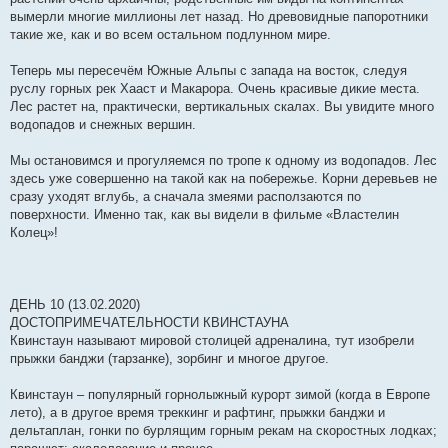
вымерли многие миллионы лет назад. Но древовидные папоротники
такие же, как и во всем остальном подлунном мире.
Теперь мы пересечём Южные Альпы с запада на восток, следуя
руслу горных рек Хааст и Макарора. Очень красивые дикие места.
Лес растет на, практически, вертикальных скалах. Вы увидите много
водопадов и снежных вершин.
Мы остановимся и прогуляемся по тропе к одному из водопадов. Лес
здесь уже совершенно на такой как на побережье. Корни деревьев не
сразу уходят вглубь, а сначала змеями расползаются по
поверхности. Именно так, как вы видели в фильме «Властелин
Колец»!
ДЕНЬ 10 (13.02.2020)
ДОСТОПРИМЕЧАТЕЛЬНОСТИ КВИНСТАУНА
Квинстаун называют мировой столицей адреналина, тут изобрели
прыжки банджи (тарзанке), зорбинг и многое другое.
Квинстаун – популярный горнолыжный курорт зимой (когда в Европе
лето), а в другое время треккинг и рафтинг, прыжки банджи и
дельтаплан, гонки по бурлящим горным рекам на скоростных лодках;