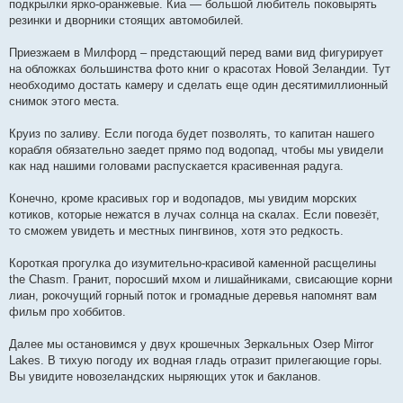
подкрылки ярко-оранжевые. Киа — большой любитель поковырять
резинки и дворники стоящих автомобилей.
Приезжаем в Милфорд – предстающий перед вами вид фигурирует
на обложках большинства фото книг о красотах Новой Зеландии. Тут
необходимо достать камеру и сделать еще один десятимиллионный
снимок этого места.
Круиз по заливу. Если погода будет позволять, то капитан нашего
корабля обязательно заедет прямо под водопад, чтобы мы увидели
как над нашими головами распускается красивенная радуга.
Конечно, кроме красивых гор и водопадов, мы увидим морских
котиков, которые нежатся в лучах солнца на скалах. Если повезёт,
то сможем увидеть и местных пингвинов, хотя это редкость.
Короткая прогулка до изумительно-красивой каменной расщелины
the Chasm. Гранит, поросший мхом и лишайниками, свисающие корни
лиан, рокочущий горный поток и громадные деревья напомнят вам
фильм про хоббитов.
Далее мы остановимся у двух крошечных Зеркальных Озер Mirror
Lakes. В тихую погоду их водная гладь отразит прилегающие горы.
Вы увидите новозеландских ныряющих уток и бакланов.