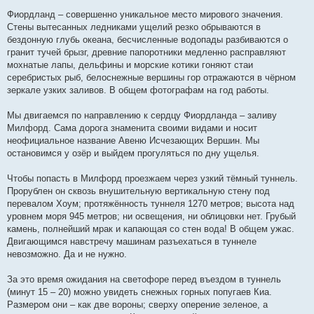
Фиордланд – совершенно уникальное место мирового значения.
Стены вытесанных ледниками ущелий резко обрываются в
бездонную глубь океана, бесчисленные водопады разбиваются о
гранит тучей брызг, древние папоротники медленно расправляют
мохнатые лапы, дельфины и морские котики гоняют стаи
серебристых рыб, белоснежные вершины гор отражаются в чёрном
зеркале узких заливов. В общем фотографам на год работы.
Мы двигаемся по направлению к сердцу Фиордланда – заливу
Милфорд. Сама дорога знаменита своими видами и носит
неофициальное название Авеню Исчезающих Вершин. Мы
остановимся у озёр и выйдем прогуляться по дну ущелья.
Чтобы попасть в Милфорд проезжаем через узкий тёмный туннель.
Прорублен он сквозь внушительную вертикальную стену под
перевалом Хоум; протяжённость туннеля 1270 метров; высота над
уровнем моря 945 метров; ни освещения, ни облицовки нет. Грубый
камень, полнейший мрак и капающая со стен вода! В общем ужас.
Двигающимся навстречу машинам разъехаться в туннеле
невозможно. Да и не нужно.
За это время ожидания на светофоре перед въездом в туннель
(минут 15 – 20) можно увидеть снежных горных попугаев Киа.
Размером они – как две вороны; сверху оперение зеленое, а