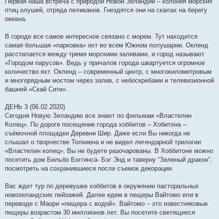
Первая наша встреча с природой Новой Зеландии – колония морских
птиц олушей, отряда пеликанов. Гнездятся они на скалах на берегу
океана.
В городе все самое интересное связано с морем. Тут находится
самая большая «парковка» яхт во всем Южном полушарии. Окленд
расстилается между тремя морскими заливами, и город называют
«Городом парусов». Ведь у причалов города швартуется огромное
количество яхт. Окленд – современный центр, с многокилометровым
и многорядным мостом через залив, с небоскребами и телевизионной
башней «Скай Сити».
ДЕНЬ 3 (06.02.2020)
Сегодня Новую Зеландию все знают по фильмам «Властелин
Колец». По дороге посещение города хоббитов – Хобитона –
съёмочной площадки Деревни Шир. Даже если Вы никогда не
слышал о творчестве Толкиена и не видел легендарной трилогии
«Властелин колец», Вы не будете разочарованы. В Хоббитоне можно
посетить дом Бильбо Бэггинса- Бэг Энд и таверну “Зеленый дракон”,
посмотреть на сохранившиеся после съемок декорации.
Вас ждет тур по деревушке хоббитов в окружении пасторальных
новозеландских пейзажей. Далее едем в пещеры Вайтомо или в
переводе с Маори «пещера с водой». Вайтомо – это известняковые
пещеры возрастом 30 миллионов лет. Вы посетите светящиеся