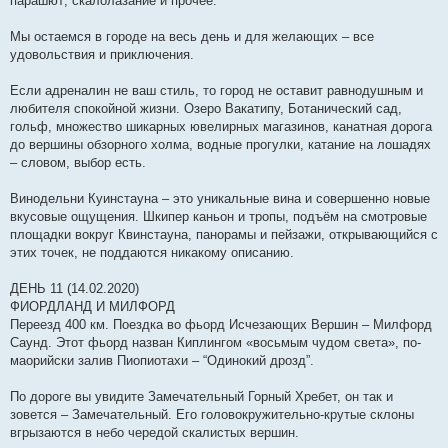
парашют; скалолазание и прочее.
Мы остаемся в городе на весь день и для желающих – все
удовольствия и приключения.
Если адреналин не ваш стиль, то город не оставит равнодушным и
любителя спокойной жизни. Озеро Вакатипу, Ботанический сад,
гольф, множество шикарных ювелирных магазинов, канатная дорога
до вершины обзорного холма, водные прогулки, катание на лошадях
– словом, выбор есть.
Винодельни Куинстауна – это уникальные вина и совершенно новые
вкусовые ощущения. Шкипер каньон и тропы, подъём на смотровые
площадки вокруг Квинстауна, панорамы и пейзажи, открывающийся с
этих точек, не поддаются никакому описанию.
ДЕНЬ 11 (14.02.2020)
ФИОРДЛАНД И МИЛФОРД
Переезд 400 км. Поездка во фьорд Исчезающих Вершин – Милфорд
Саунд. Этот фьорд назван Киплингом «восьмым чудом света», по-
маорийски залив Пиопиотахи – “Одинокий дрозд”.
По дороге вы увидите Замечательный Горный Хребет, он так и
зовется – Замечательный. Его головокружительно-крутые склоны
вгрызаются в небо чередой скалистых вершин.