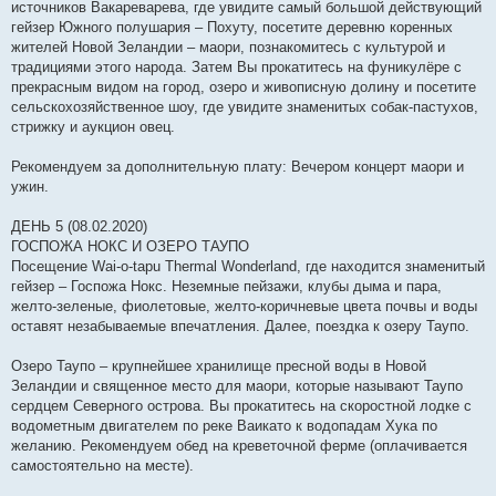
источников Вакареварева, где увидите самый большой действующий
гейзер Южного полушария – Похуту, посетите деревню коренных
жителей Новой Зеландии – маори, познакомитесь с культурой и
традициями этого народа. Затем Вы прокатитесь на фуникулёре с
прекрасным видом на город, озеро и живописную долину и посетите
сельскохозяйственное шоу, где увидите знаменитых собак-пастухов,
стрижку и аукцион овец.
Рекомендуем за дополнительную плату: Вечером концерт маори и
ужин.
ДЕНЬ 5 (08.02.2020)
ГОСПОЖА НОКС И ОЗЕРО ТАУПО
Посещение Wai-o-tapu Thermal Wonderland, где находится знаменитый
гейзер – Госпожа Нокс. Неземные пейзажи, клубы дыма и пара,
желто-зеленые, фиолетовые, желто-коричневые цвета почвы и воды
оставят незабываемые впечатления. Далее, поездка к озеру Таупо.
Озеро Таупо – крупнейшее хранилище пресной воды в Новой
Зеландии и священное место для маори, которые называют Таупо
сердцем Северного острова. Вы прокатитесь на скоростной лодке с
водометным двигателем по реке Ваикато к водопадам Хука по
желанию. Рекомендуем обед на креветочной ферме (оплачивается
самостоятельно на месте).