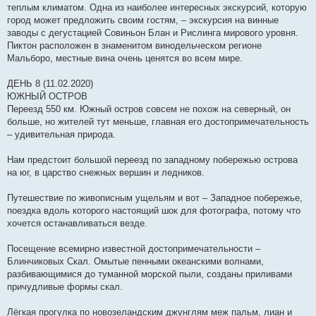
теплым климатом. Одна из наиболее интересных экскурсий, которую
город может предложить своим гостям, – экскурсия на винные
заводы с дегустацией Совиньон Блан и Рислинга мирового уровня.
Пиктон расположен в знаменитом винодельческом регионе
Мальборо, местные вина очень ценятся во всем мире.
ДЕНЬ 8 (11.02.2020)
ЮЖНЫЙ ОСТРОВ
Переезд 550 км. Южный остров совсем не похож на северный, он
больше, но жителей тут меньше, главная его достопримечательность
– удивительная природа.
Нам предстоит большой переезд по западному побережью острова
на юг, в царство снежных вершин и ледников.
Путешествие по живописным ущельям и вот – Западное побережье,
поездка вдоль которого настоящий шок для фотографа, потому что
хочется останавливаться везде.
Посещение всемирно известной достопримечательности –
Блинчиковых Скал. Омытые пенными океанскими волнами,
разбивающимися до туманной морской пыли, созданы приливами
причудливые формы скал.
Лёгкая прогулка по новозеландским джунглям меж пальм, лиан и