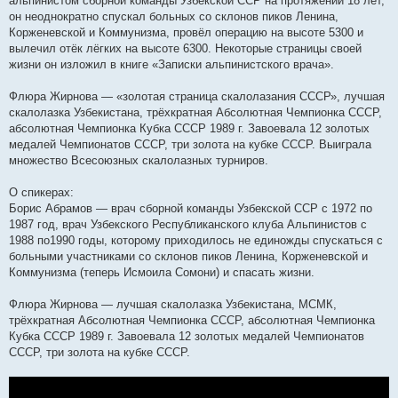
альпинистом сборной команды Узбекской ССР на протяжении 18 лет,
он неоднократно спускал больных со склонов пиков Ленина,
Корженевской и Коммунизма, провёл операцию на высоте 5300 и
вылечил отёк лёгких на высоте 6300. Некоторые страницы своей
жизни он изложил в книге «Записки альпинистского врача».
Флюра Жирнова — «золотая страница скалолазания СССР», лучшая
скалолазка Узбекистана, трёхкратная Абсолютная Чемпионка СССР,
абсолютная Чемпионка Кубка СССР 1989 г. Завоевала 12 золотых
медалей Чемпионатов СССР, три золота на кубке СССР. Выиграла
множество Всесоюзных скалолазных турниров.
О спикерах:
Борис Абрамов — врач сборной команды Узбекской ССР с 1972 по
1987 год, врач Узбекского Республиканского клуба Альпинистов с
1988 по1990 годы, которому приходилось не единожды спускаться с
больными участниками со склонов пиков Ленина, Корженевской и
Коммунизма (теперь Исмоила Сомони) и спасать жизни.
Флюра Жирнова — лучшая скалолазка Узбекистана, МСМК,
трёхкратная Абсолютная Чемпионка СССР, абсолютная Чемпионка
Кубка СССР 1989 г. Завоевала 12 золотых медалей Чемпионатов
СССР, три золота на кубке СССР.