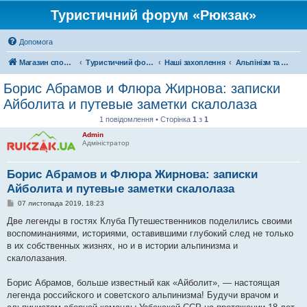
Туристичний форум «Рюкзак»
Допомога
Магазин спорядження
Туристичний форум «Рюкзак»
Наші захоплення
Альпінізм та скелелазіння
Борис Абрамов и Флюра Жирнова: записки
Айболита и путевые заметки скалолаза
1 повідомлення • Сторінка
1
з
1
Admin
Адміністратор
Борис Абрамов и Флюра Жирнова: записки
Айболита и путевые заметки скалолаза
П
07 листопада 2019, 18:23
о
в
Две легенды в гостях Клуба Путешественников поделились своими
і
воспоминаниями, историями, оставившими глубокий след не только
д
о
в их собственных жизнях, но и в истории альпинизма и
м
скалолазания.
л
е
н
Борис Абрамов, больше известный как «Айболит», — настоящая
н
я
легенда российского и советского альпинизма! Будучи врачом и