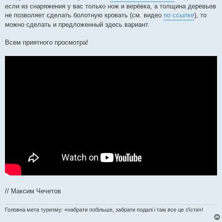
если из снаряжения у вас только нож и верёвка, а толщина деревьев
не позволяет сделать болотную кровать (см. видео
по ссылке
), то
можно сделать и предложенный здесь вариант.
Всем приятного просмотра!
// Максим Чечетов
Головна мета туризму: «набрати побільше, забрати подалі і там все це з'їсти»!