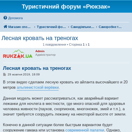
Туристичний форум «Рюкзак»
Допомога
Магазин спорядження
Туристичний форум «Рюкзак»
Самодіяльний туризм
Саморобне туристичне спорядження
Лесная кровать на треногах
1 повідомлення • Сторінка
1
з
1
Admin
Адміністратор
Лесная кровать на треногах
П
29 жовтня 2019, 18:09
о
в
В этом видео сделаем лесную кровать из айланта высочайшего и 20
і
метров
альпинистской верёвки
.
д
о
м
Данная модель может рассматриваться, как аварийный вариант
л
е
лежанки для ночлега в местности, где много опасной для здоровья
н
человека живности (пауков, скорпионов, многоножек, змей и т.п.), а
н
я
значит требуется соорудить лежанку на некоторой высоте от земли.
Конечно в данной ситуации более быстрым вариантом будет
сооружение гамака или установка
современной палатки
. Однако,