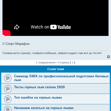
// Спорт-Марафон
Головна мета туризму: «набрати побільше, забрати подалі і там все це з'їсти»!
1 повідомлення • Сторінка
1
з
1
Схожі теми
Семинар SWIX по профессиональной подготовке беговых
лыж
Тесты горных лыж сезона 19/20
Топ ошибок на горных лыжах
Начинаем кататься на горных лыжах