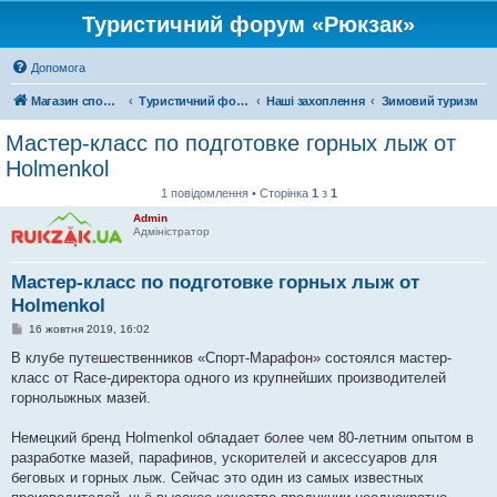
Туристичний форум «Рюкзак»
Допомога
Магазин спорядження
Туристичний форум «Рюкзак»
Наші захоплення
Зимовий туризм
Мастер-класс по подготовке горных лыж от
Holmenkol
1 повідомлення • Сторінка
1
з
1
Admin
Адміністратор
Мастер-класс по подготовке горных лыж от
Holmenkol
П
16 жовтня 2019, 16:02
о
в
В клубе путешественников «Спорт-Марафон» состоялся мастер-
і
класс от Race-директора одного из крупнейших производителей
д
о
горнолыжных мазей.
м
л
е
Немецкий бренд Holmenkol обладает более чем 80-летним опытом в
н
разработке мазей, парафинов, ускорителей и аксессуаров для
н
я
беговых и горных лыж. Сейчас это один из самых известных