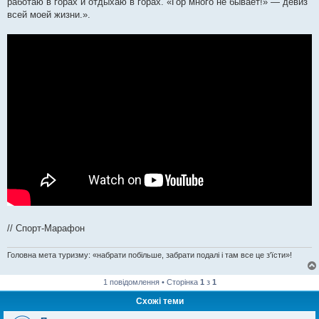
работаю в горах и отдыхаю в горах. «Гор много не бывает!» — девиз
всей моей жизни.».
// Спорт-Марафон
Головна мета туризму: «набрати побільше, забрати подалі і там все це з'їсти»!
1 повідомлення • Сторінка
1
з
1
Схожі теми