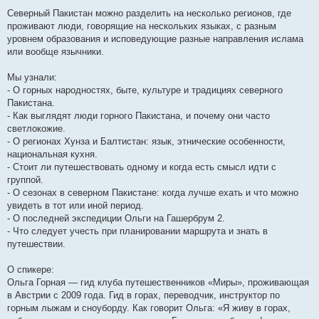
Северный Пакистан можно разделить на несколько регионов, где
проживают люди, говорящие на нескольких языках, с разным
уровнем образования и исповедующие разные направления ислама
или вообще язычники.
Мы узнали:
- О горных народностях, быте, культуре и традициях северного
Пакистана.
- Как выглядят люди горного Пакистана, и почему они часто
светлокожие.
- О регионах Хунза и Балтистан: язык, этнические особенности,
национальная кухня.
- Стоит ли путешествовать одному и когда есть смысл идти с
группой.
- О сезонах в северном Пакистане: когда лучше ехать и что можно
увидеть в тот или иной период.
- О последней экспедиции Ольги на Гашербрум 2.
- Что следует учесть при планировании маршрута и знать в
путешествии.
О спикере:
Ольга Горная — гид клуба путешественников «Миры», проживающая
в Австрии с 2009 года. Гид в горах, переводчик, инструктор по
горным лыжам и сноуборду. Как говорит Ольга: «Я живу в горах,