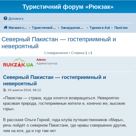
Туристичний форум «Рюкзак»
Допомога
Магазин спорядження
Туристичний форум «Рюкзак»
Закордонний туризм
Туризм в Азії
Пакістан
Северный Пакистан — гостеприимный и
невероятный
1 повідомлення • Сторінка
1
з
1
Admin
Адміністратор
Северный Пакистан — гостеприимный и
невероятный
П
03 жовтня 2019, 08:12
о
в
«Пакистан — страна, куда хочется возвращаться. Невероятно
і
красивая природа, гостеприимные жители и, конечно же, высокие
д
о
горы».
м
л
е
В рассказе Ольги Горной, гида клуба путешественников «Миры»,
н
речь пойдёт о северном Пакистане, где нравы совершенно другие,
н
я
чем на юге, да и гор там нет.