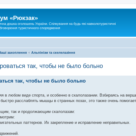
ум «Рюкзак»
ична дошка оголошень України. Спілкування на будь-які навколотуристичні
 обговорення туристичного спорядження
Наші захоплення
Альпінізм та скелелазіння
роваться так, чтобы не было больно
ваться так, чтобы не было больно
яя в любом виде спорта, и особенно в скалолазании. Взбираясь на верш
я быстро расслаблять мышцы в странных позах, это также очень помогае
ающим, так и продолжающим скалолазам:
смотрим:
вигательных паттернов. Их закрепление и исправление неправильных.
 движений.