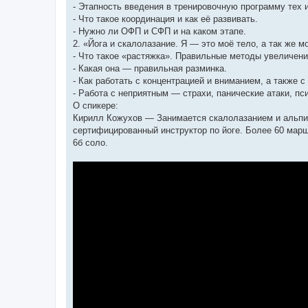
- Этапность введения в тренировочную программу тех 
- Что такое координация и как её развивать.
- Нужно ли ОФП и СФП и на каком этапе.
2. «Йога и скалолазание. Я — это моё тело, а так же м
- Что такое «растяжка». Правильные методы увеличения
- Какая она — правильная разминка.
- Как работать с концентрацией и вниманием, а также 
- Работа с неприятным — страхи, панические атаки, пс
О спикере:
Кирилл Кожухов — Занимается скалолазанием и альпини
сертифицированный инструктор по йоге. Более 60 маршр
6б соло.