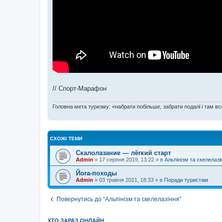
// Спорт-Марафон
Головна мета туризму: «набрати побільше, забрати подалі і там все
СХОЖІ ТЕМИ
Скалолазание — лёгкий старт
Admin
»
17 серпня 2019, 13:22
» в
Альпінізм та скелелазі
Йога-походы
Admin
»
03 травня 2021, 18:33
» в
Поради туристам
Повернутись до “Альпінізм та скелелазіння”
ХТО ЗАРАЗ ОНЛАЙН