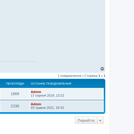
Д
о
1 повідомлення • Сторінка
1
з
1
г
о
ПЕРЕГЛЯДИ
ОСТАННЄ ПОВІДОМЛЕННЯ
р
и
Admin
1869
17 серпня 2019, 13:22
Admin
2338
03 травня 2021, 18:33
Перейти