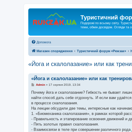
Туристичний фор
Подорожі по всьому світу. Турист
теми, обмін досвідом. Огляди та
Допомога
Магазин спорядження
Туристичний форум «Рюкзак»
«Йога и скалолазание» или как трени
«Йога и скалолазание» или как трениро
П
Admin
»
17 серпня 2019, 13:34
о
в
Почему йога и скалолазание? Гибкость не бывает лишн
і
найти способ дать себе отдохнуть. И если вам удаётс
д
о
в процессе скалолазания.
м
На лекции обсудили две темы, интересные как начин
л
е
1. «Биомеханика скалолазания», в рамках которой рас
н
- Правильность и этапирование освоения движений и д
н
я
- Пять золотых правил скалолазания.
- Взаимосвязи в теле при совершении различного рода