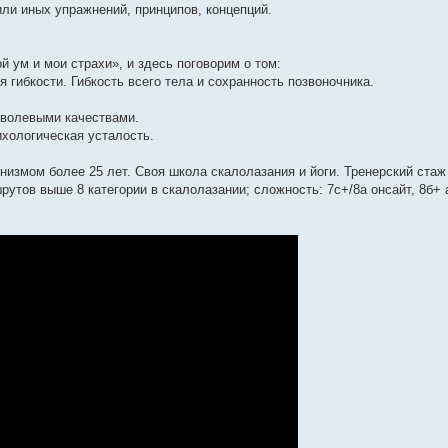
или иных упражнений, принципов, концепций.
ой ум и мои страхи», и здесь поговорим о том:
 гибкости. Гибкость всего тела и сохранность позвоночника.
с волевыми качествами.
ихологическая усталость.
змом более 25 лет. Своя школа скалолазания и йоги. Тренерский стаж 
утов выше 8 категории в скалолазании; сложность: 7с+/8а онсайт, 8б+ 