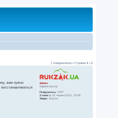
1 повідомлення • Сторінка
1
з
1
ину, вам нужно
Admin
Адміністратор
т восстанавливаться
Повідомлень:
7657
З нами з:
02 червня 2012, 23:08
Звідки:
Херсон