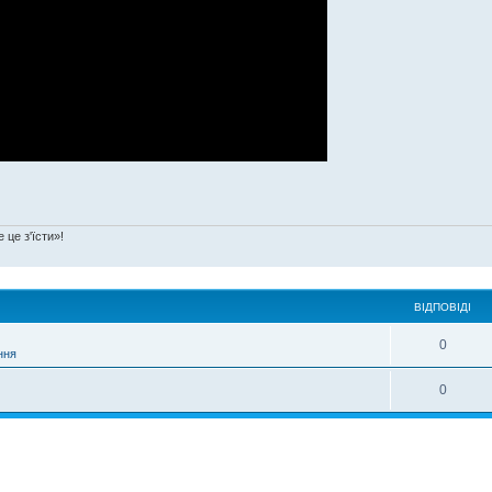
 це з'їсти»!
ВІДПОВІДІ
0
ння
0