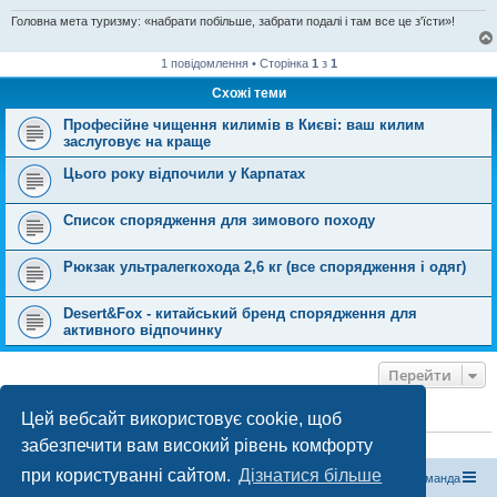
Головна мета туризму: «набрати побільше, забрати подалі і там все це з'їсти»!
1 повідомлення • Сторінка
1
з
1
Схожі теми
Професійне чищення килимів в Києві: ваш килим
заслуговує на краще
Цього року відпочили у Карпатах
Список спорядження для зимового походу
Рюкзак ультралегкохода 2,6 кг (все спорядження і одяг)
Desert&Fox - китайський бренд спорядження для
активного відпочинку
Перейти
Цей вебсайт використовує cookie, щоб
ХТО ЗАРАЗ ОНЛАЙН
забезпечити вам високий рівень комфорту
Зараз переглядають цей форум:
ClaudeBot [бот ШІ]
і 0 гостей
при користуванні сайтом.
Дізнатися більше
Магазин спорядження
Туристичний форум «Рюкзак»
Команда