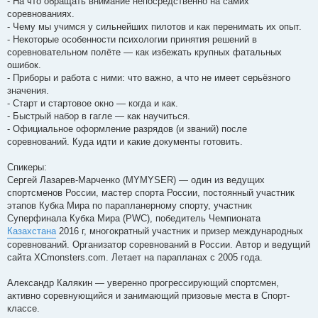
- На что обращать внимание непосредственно на самих
соревнованиях.
- Чему мы учимся у сильнейших пилотов и как перенимать их опыт.
- Некоторые особенности психологии принятия решений в
соревновательном полёте — как избежать крупных фатальных
ошибок.
- Приборы и работа с ними: что важно, а что не имеет серьёзного
значения.
- Старт и стартовое окно — когда и как.
- Быстрый набор в гагле — как научиться.
- Официальное оформление разрядов (и званий) после
соревнований. Куда идти и какие документы готовить.
Спикеры:
Сергей Лазарев-Марченко (MYMYSER) — один из ведущих
спортсменов России, мастер спорта России, постоянный участник
этапов Кубка Мира по парапланерному спорту, участник
Суперфинала Кубка Мира (PWC), победитель Чемпионата
Казахстана
2016 г, многократный участник и призер международных
соревнований. Организатор соревнований в России. Автор и ведущий
сайта XCmonsters.com. Летает на парапланах с 2005 года.
Александр Калякин — уверенно прогрессирующий спортсмен,
активно соревнующийся и занимающий призовые места в Спорт-
классе.