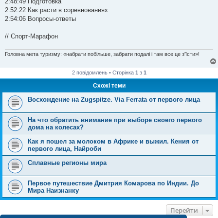
2:48:49 Подготовка
2:52:22 Как расти в соревнованиях
2:54:06 Вопросы-ответы
// Спорт-Марафон
Головна мета туризму: «набрати побільше, забрати подалі і там все це з'їсти»!
2 повідомлень • Сторінка
1
з
1
Схожі теми
Восхождение на Zugspitze. Via Ferrata от первого лица
На что обратить внимание при выборе своего первого
дома на колесах?
Как я пошел за молоком в Африке и выжил. Кения от
первого лица, Найроби
Сплавные регионы мира
Первое путешествие Дмитрия Комарова по Индии. До
Мира Наизнанку
Перейти