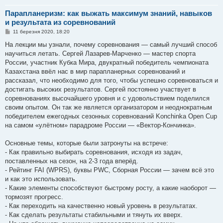
Парапланеризм: как выжать максимум знаний, навыков
и результата из соревнований
П
11 березня 2020, 18:20
о
в
На лекции мы узнали, почему соревнования — самый лучший способ
і
научиться летать. Сергей Лазарев-Марченко — мастер спорта
д
о
России, участник Кубка Мира, двукратный победитель чемпионата
м
Казахстана ввёл нас в мир парапланерных соревнований и
л
е
рассказал, что необходимо для того, чтобы успешно соревноваться и
н
достигать высоких результатов. Сергей постоянно участвует в
н
я
соревнованиях высочайшего уровня и с удовольствием поделился
своим опытом. Он так же является организатором и неоднократным
победителем ежегодных сезонных соревнований Konchinka Open Cup
на самом «улётном» парадроме России — «Вектор-Кончинка».
Основные темы, которые были затронуты на встрече:
- Как правильно выбирать соревнования, исходя из задач,
поставленных на сезон, на 2-3 года вперёд.
- Рейтинг FAI (WPRS), буквы PWC, Сборная России — зачем всё это
и как это использовать.
- Какие элементы способствуют быстрому росту, а какие наоборот —
тормозят прогресс.
- Как переходить на качественно новый уровень в результатах.
- Как сделать результаты стабильными и тянуть их вверх.