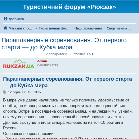
Туристичний форум «Рюкзак»
Допомога
Магазин спорядження
Туристичний форум «Рюкзак»
Наші захоплення
Спортивний туризм
Парапланерные соревнования. От первого
старта — до Кубка мира
2 повідомлень • Сторінка
1
з
1
Admin
Адміністратор
Парапланерные соревнования. От первого старта
— до Кубка мира
П
12 серпня 2019, 13:07
о
в
В мире уже давно научились не только получать удовольствие от
і
полёта, но и воспринимать парапланеризм как полноценный вид
д
о
спорта. Встреча посвящена соревнованиям, и на лекции мы узнали,
м
почему соревнования — проверенный способ научиться летать.
л
е
Для вас выступили пилоты-парапланеристы из топ-10 рейтинга
н
России!
н
я
Основные вопросы лекции: