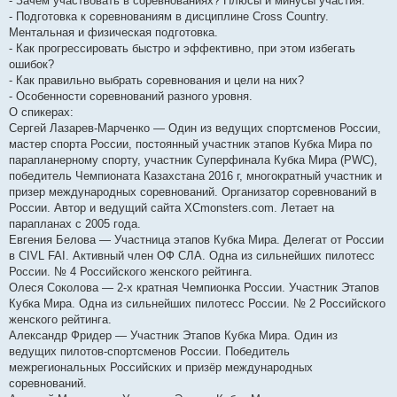
- Зачем участвовать в соревнованиях? Плюсы и минусы участия.
- Подготовка к соревнованиям в дисциплине Cross Country.
Ментальная и физическая подготовка.
- Как прогрессировать быстро и эффективно, при этом избегать
ошибок?
- Как правильно выбрать соревнования и цели на них?
- Особенности соревнований разного уровня.
О спикерах:
Сергей Лазарев-Марченко — Один из ведущих спортсменов России,
мастер спорта России, постоянный участник этапов Кубка Мира по
парапланерному спорту, участник Суперфинала Кубка Мира (PWC),
победитель Чемпионата Казахстана 2016 г, многократный участник и
призер международных соревнований. Организатор соревнований в
России. Автор и ведущий сайта XCmonsters.com. Летает на
парапланах с 2005 года.
Евгения Белова — Участница этапов Кубка Мира. Делегат от России
в CIVL FAI. Активный член ОФ СЛА. Одна из сильнейших пилотесс
России. № 4 Российского женского рейтинга.
Олеся Соколова — 2-х кратная Чемпионка России. Участник Этапов
Кубка Мира. Одна из сильнейших пилотесс России. № 2 Российского
женского рейтинга.
Александр Фридер — Участник Этапов Кубка Мира. Один из
ведущих пилотов-спортсменов России. Победитель
межрегиональных Российских и призёр международных
соревнований.