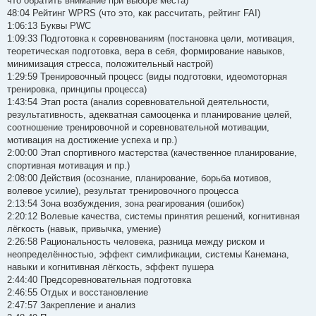
что обратить внимание при выборе места)
48:04 Рейтинг WPRS (что это, как рассчитать, рейтинг FAI)
1:06:13 Буквы PWC
1:09:33 Подготовка к соревнованиям (постановка цели, мотивация,
теоретическая подготовка, вера в себя, формирование навыков,
минимизация стресса, положительный настрой)
1:29:59 Тренировочный процесс (виды подготовки, идеомоторная
тренировка, принципы процесса)
1:43:54 Этап роста (анализ соревновательной деятельности,
результативность, адекватная самооценка и планирование целей,
соотношение тренировочной и соревновательной мотивации,
мотивация на достижение успеха и пр.)
2:00:00 Этап спортивного мастерства (качественное планирование,
спортивная мотивация и пр.)
2:08:00 Действия (осознание, планирование, борьба мотивов,
волевое усилие), результат тренировочного процесса
2:13:54 Зона возбуждения, зона реагирования (ошибок)
2:20:12 Волевые качества, системы принятия решений, когнитивная
лёгкость (навык, привычка, умение)
2:26:58 Рациональность человека, разница между риском и
неопределённостью, эффект симлификации, системы Канемана,
навыки и когнитивная лёгкость, эффект пушера
2:44:40 Предсоревновательная подготовка
2:46:55 Отдых и восстановление
2:47:57 Закрепление и анализ