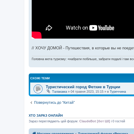
// ХОЧУ ДОМОЙ - Путешествия, в которые вы не поеде
Головна мета туризму: «набрати побільше, забрати подалі і там все
СХОЖІ ТЕМИ
Туристический город Фетхие в Турции
Талакама
»
04 травня 2023, 15:15
» в
Туреччина
Повернутись до “Китай”
ХТО ЗАРАЗ ОНЛАЙН
Зараз переглядають цей форум:
ClaudeBot [бот ШІ]
і 0 гостей
Магазин спорядження
Туристичний форум «Рюкзак»