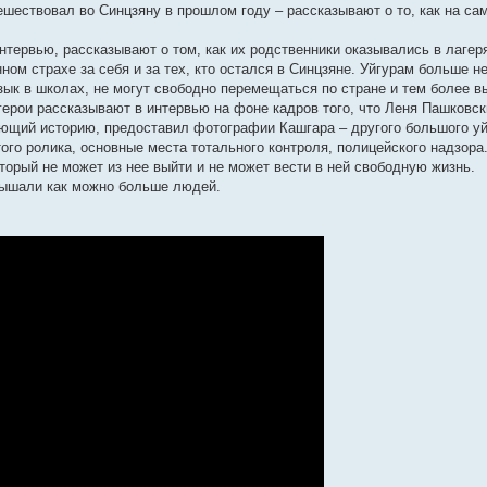
тешествовал во Синцзяну в прошлом году – рассказывают о то, как на са
нтервью, рассказывают о том, как их родственники оказывались в лагеря
ном страхе за себя и за тех, кто остался в Синцзяне. Уйгурам больше н
зык в школах, не могут свободно перемещаться по стране и тем более вы
ерои рассказывают в интервью на фоне кадров того, что Леня Пашковск
ющий историю, предоставил фотографии Кашгара – другого большого уй
ого ролика, основные места тотального контроля, полицейского надзора
торый не может из нее выйти и не может вести в ней свободную жизнь.
лышали как можно больше людей.