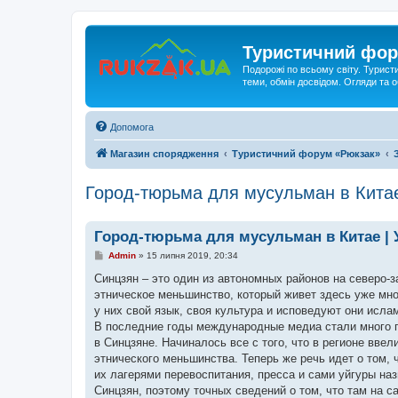
Туристичний фор
Подорожі по всьому світу. Турист
теми, обмін досвідом. Огляди та
Допомога
Магазин спорядження
Туристичний форум «Рюкзак»
Город-тюрьма для мусульман в Китае
Город-тюрьма для мусульман в Китае | 
П
Admin
»
15 липня 2019, 20:34
о
в
Синцзян – это один из автономных районов на северо-з
і
этническое меньшинство, который живет здесь уже мно
д
о
у них свой язык, своя культура и исповедуют они исла
м
В последние годы международные медиа стали много го
л
е
в Синцзяне. Начиналось все с того, что в регионе вве
н
этнического меньшинства. Теперь же речь идет о том,
н
я
их лагерями перевоспитания, пресса и сами уйгуры на
Синцзян, поэтому точных сведений о том, что там на с