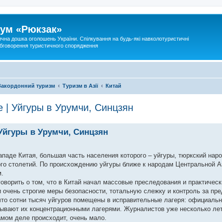
ум «Рюкзак»
ична дошка оголошень України. Спілкування на будь-які навколотуристичні
 обговорення туристичного спорядження
Закордонний туризм
Туризм в Азії
Китай
 | Уйгуры в Урумчи, Синцзян
Уйгуры в Урумчи, Синцзян
ападе Китая, большая часть населения которого – уйгуры, тюркский нар
го столетий. По происхождению уйгуры ближе к народам Центральной Аз
м.
ворить о том, что в Китай начал массовые преследования и практическ
ли очень строгие меры безопасности, тотальную слежку и контроль за пр
 что сотни тысяч уйгуров помещены в исправительные лагеря: официаль
зывают их концентрационными лагерями. Журналистов уже несколько лет
амом деле происходит, очень мало.