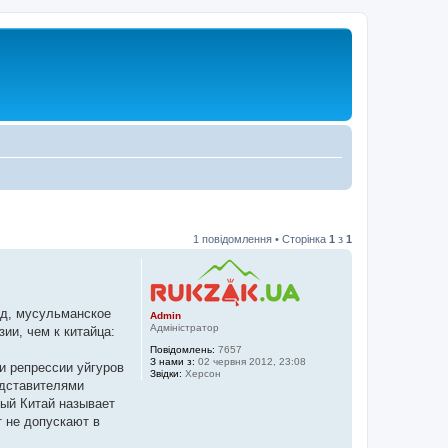
1 повідомлення • Сторінка
1
з
1
од, мусульманское
Admin
Адміністратор
ии, чем к китайца:
Повідомлень:
7657
З нами з:
02 червня 2012, 23:08
и репрессии уйгуров
Звідки:
Херсон
едставителями
ный Китай называет
 не допускают в