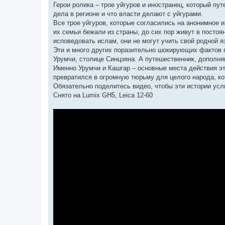
Герои ролика – трое уйгуров и иностранец, который пу
дела в регионе и что власти делают с уйгурами.
Все трое уйгуров, которые согласились на анонимное и
их семьи бежали из страны, до сих пор живут в постоян
исповедовать ислам, они не могут учить свой родной я
Эти и много других поразительно шокирующих фактов г
Урумчи, столице Синцзяна. А путешественник, дополня
Именно Урумчи и Кашгар – основные места действия эт
превратился в огромную тюрьму для целого народа, ко
Обязательно поделитесь видео, чтобы эти истории ус
Снято на Lumix GH5, Leica 12-60