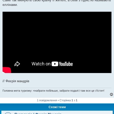
Саме так іменують свою країну її жителі, а себе з гідністю називають
еллінами.
// Феєрія мандрів
Головна мета туризму: «набрати побільше, забрати подалі і там все це з'їсти»!
1 повідомлення • Сторінка
1
з
1
Схожі теми