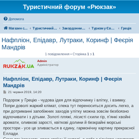
Туристичний форум «Рюкзак»
Допомога
Магазин спорядження
Туристичний форум «Рюкзак»
Закордонний туризм
Туризм у Європі
Греція
Нафпліон, Епідавр, Лутраки, Коринф | Феєрія
Мандрів
1 повідомлення • Сторінка
1
з
1
Admin
Адміністратор
Нафпліон, Епідавр, Лутраки, Коринф | Феєрія
Мандрів
П
21 червня 2019, 14:20
о
в
Подорож у Грецію - чудова ідея для відпочинку і влітку, і взимку.
і
Попри доволі жаркий клімат, спека тут переноситься досить легко, а
д
о
при дотриманні запобіжних заходів улітку можна зовсім безбоязно
м
відпочивати і з дітьми. Золоті пляжі, лісисті схили гір, п’янкі хвойні
л
е
аромати, оливкові зарості, квіткові долини й безкрайні морські
н
простори - усе це зливається в єдину, гармонічну картину прекрасної
н
я
Еллади.