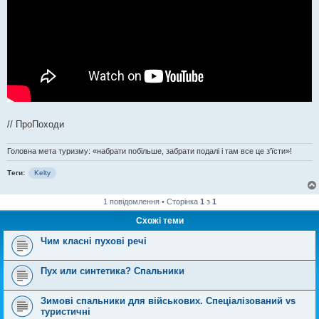
// ПроПоходи
Головна мета туризму: «набрати побільше, забрати подалі і там все це з'їсти»!
Теги:
Kelty
1 повідомлення • Сторінка
1
з
1
Схожі теми
Чим класні пухові речі
Пух или синтетика? Спальники
Зимові спальники для військових. Спеціалізований vs
туристичні