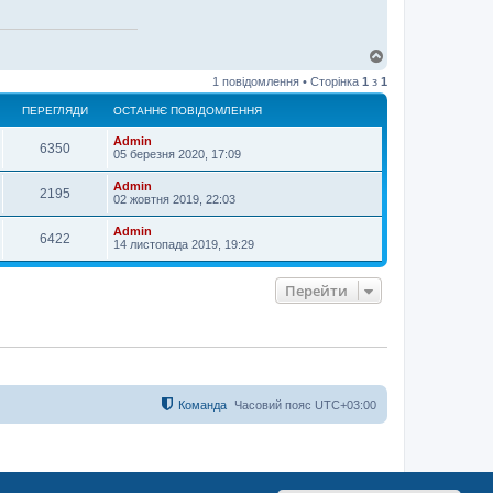
Д
о
1 повідомлення • Сторінка
1
з
1
г
о
ПЕРЕГЛЯДИ
ОСТАННЄ ПОВІДОМЛЕННЯ
р
и
Admin
6350
05 березня 2020, 17:09
Admin
2195
02 жовтня 2019, 22:03
Admin
6422
14 листопада 2019, 19:29
Перейти
Команда
Часовий пояс
UTC+03:00