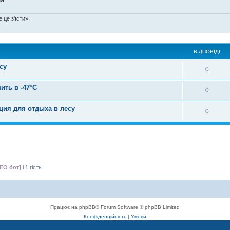
 це з'їсти»!
ВІДПОВІДІ
су
0
ить в -47°C
0
ция для отдыха в лесу
0
SEO бот]
і 1 гість
Працює на phpBB® Forum Software © phpBB Limited
Конфіденційність
|
Умови