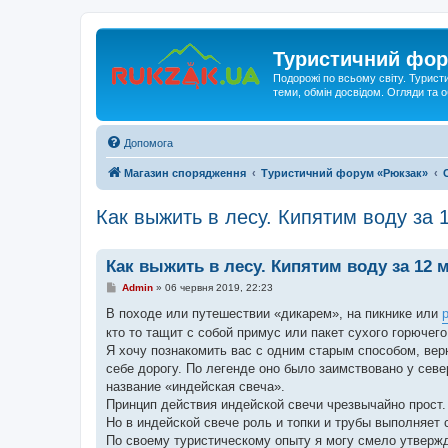
Туристичний фор
Подорожі по всьому світу. Турист
теми, обмін досвідом. Огляди та
Допомога
Магазин спорядження
Туристичний форум «Рюкзак»
Как выжить в лесу. Кипятим воду за 
Как выжить в лесу. Кипятим воду за 12 
П
Admin
»
06 червня 2019, 22:23
о
в
В походе или путешествии «дикарем», на пикнике или
і
кто то тащит с собой примус или пакет сухого горючего
д
о
Я хочу познакомить вас с одним старым способом, вер
м
себе дорогу. По легенде оно было заимствовано у се
л
е
название «индейская свеча».
н
Принцип действия индейской свечи чрезвычайно прост. К
н
я
Но в индейской свече роль и топки и трубы выполняет 
По своему туристическому опыту я могу смело утверж