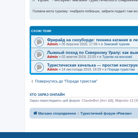
Головна мета туризму: «набрати побільше, забрати подалі і там все
СХОЖІ ТЕМИ
Фрирайд на сноуборде: техника катания в ле
Admin
»
05 березня 2020, 17:09
» в
Зимовий туризм
Лыжный поход по Северному Уралу: как выж
Admin
»
02 жовтня 2019, 22:03
» в
Туризм на московії
Туристическая качелька — простая конструк
Admin
»
14 листопада 2019, 19:29
» в
Поради туристам
Повернутись до “Поради туристам”
ХТО ЗАРАЗ ОНЛАЙН
Зараз переглядають цей форум:
ClaudeBot [бот ШІ]
,
Majestic-12 [
Магазин спорядження
Туристичний форум «Рюкзак»