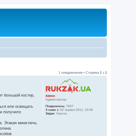
1 повідомлення • Сторінка
1
з
1
ит большой костер,
Admin
Адміністратор
ться или освещать
Повідомлень:
7657
З нами з:
02 червня 2012, 23:08
 и получило
Звідки:
Херсон
а. Этакая мини-печь.
олена.
особов