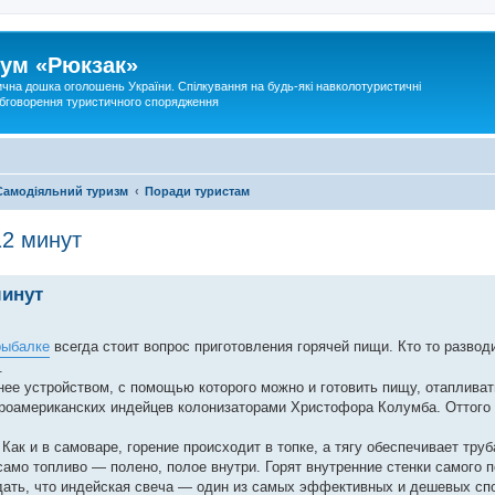
ум «Рюкзак»
ична дошка оголошень України. Спілкування на будь-які навколотуристичні
 обговорення туристичного спорядження
Самодіяльний туризм
Поради туристам
12 минут
минут
рыбалке
всегда стоит вопрос приготовления горячей пищи. Кто то развод
.
нее устройством, с помощью которого можно и готовить пищу, отаплива
вероамериканских индейцев колонизаторами Христофора Колумба. Оттого
ак и в самоваре, горение происходит в топке, а тягу обеспечивает труб
само топливо — полено, полое внутри. Горят внутренние стенки самого п
дать, что индейская свеча — один из самых эффективных и дешевых сп