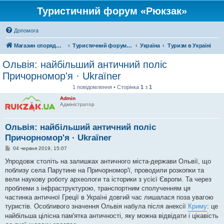
Туристичний форум «Рюкзак»
Допомога
Магазин спорядження
Туристичний форум «Рюкзак»
Україна
Туризм в Україні
Ольвія: найбільший античний поліс
Причорномор'я · Ukraїner
1 повідомлення • Сторінка
1
з
1
Admin
Адміністратор
Ольвія: найбільший античний поліс
Причорномор'я · Ukraїner
П
04 червня 2019, 15:07
о
в
Упродовж століть на залишках античного міста-держави Ольвії, що
і
поблизу села Парутине на Причорномор'ї, проводили розкопки та
д
о
вели наукову роботу археологи та історики з усієї Європи. Та через
м
проблеми з інфраструктурою, транспортним сполученням ця
л
е
частинка античної Греції в Україні довгий час лишалася поза увагою
н
туристів. Особливого значення Ольвія набула після анексії
Криму
: це
н
я
найбільша цілісна пам'ятка античності, яку можна відвідати і цікавість