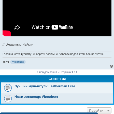
// Владимир Чайкин
Головна мета туризму: «набрати побільше, забрати подалі і там все це з'їсти»!
Теги:
Victorinox
1 повідомлення • Сторінка
1
з
1
Схожі теми
Лучший мультитул? Leatherman Free
Ножи легкохода Victorinox
Перейти