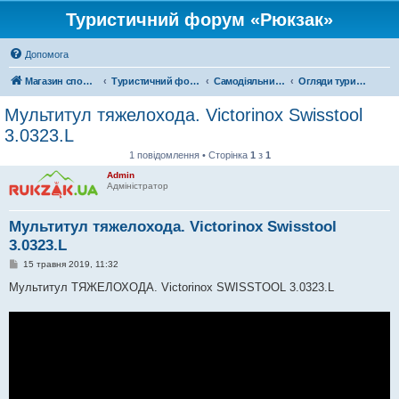
Туристичний форум «Рюкзак»
Допомога
Магазин спорядження
Туристичний форум «Рюкзак»
Самодіяльний туризм
Огляди туристичного спорядження
Мультитул тяжелохода. Victorinox Swisstool
3.0323.L
1 повідомлення • Сторінка
1
з
1
Admin
Адміністратор
Мультитул тяжелохода. Victorinox Swisstool
3.0323.L
П
15 травня 2019, 11:32
о
в
Мультитул ТЯЖЕЛОХОДА. Victorinox SWISSTOOL 3.0323.L
і
д
о
м
л
е
н
н
я