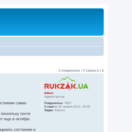
2 повідомлень • Сторінка
1
з
1
Admin
Адміністратор
остояния самих
Повідомлень:
7657
З нами з:
02 червня 2012, 23:08
Звідки:
Херсон
 поскольку почти
т еще в октябре
ценить состояние и