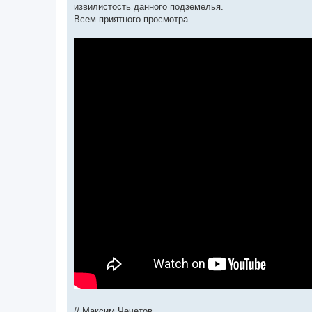
извилистость данного подземелья.
Всем приятного просмотра.
// Максим Чечетов