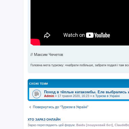
// Максим Чечетов
Головна мета туризму: «набрати побільше, забрати подалі і там все
СХОЖІ ТЕМИ
Поход в тёплые катакомбы. Еле выбрались 
Admin
»
17 травня 2020, 16:23
» в
Туризм в Україні
Повернутись до “Туризм в Україні”
ХТО ЗАРАЗ ОНЛАЙН
Зараз переглядають цей форум:
Baidu [пошуковий бот]
,
ClaudeBo