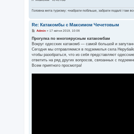
Головна мета туризму: «набрати побільше, забрати подалі і там все
Re: Катакомбы с Максимом Чечетовым
П
Admin
»
17 квітня 2019, 10:06
о
в
Прогулка по многоярусным катакомбам
і
Вокруг одесских катакомб — самой большой и запутан
д
о
Сегодня мы отправляемся в подземелья села Нерубай
м
чтобы разобраться, что из себя представляют одесские
л
е
ответить на ряд других вопросов, связанных с подзем
н
Всем приятного просмотра!
н
я