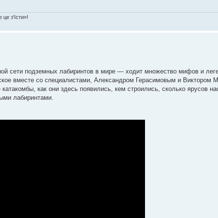
 це з'їсти»!
ной сети подземных лабиринтов в мире — ходит множество мифов и лег
ское вместе со специалистами, Александром Герасимовым и Виктором 
 катакомбы, как они здесь появились, кем строились, сколько ярусов на
ными лабиринтами.