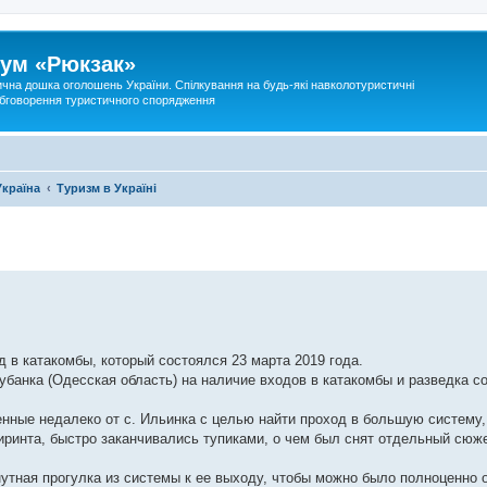
ум «Рюкзак»
ична дошка оголошень України. Спілкування на будь-які навколотуристичні
 обговорення туристичного спорядження
Україна
Туризм в Україні
 в катакомбы, который состоялся 23 марта 2019 года.
убанка (Одесская область) на наличие входов в катакомбы и разведка с
нные недалеко от с. Ильинка с целью найти проход в большую систему,
ринта, быстро заканчивались тупиками, о чем был снят отдельный сюже
тная прогулка из системы к ее выходу, чтобы можно было полноценно о