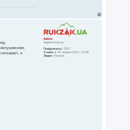
Д
о
г
о
р
и
Admin
енд.
Адміністратор
Миклушевским,
Повідомлень:
7657
З нами з:
02 червня 2012, 23:08
считывают, и
Звідки:
Херсон