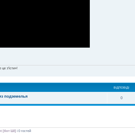
 це з'їсти»!
ВІДПОВІДІ
из подземелья
0
t [бот ШІ]
і 0 гостей