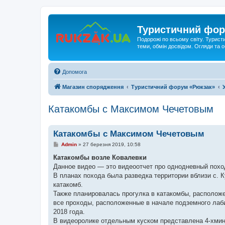
Туристичний фор
Подорожі по всьому світу. Турист
теми, обмін досвідом. Огляди та
Допомога
Магазин спорядження
Туристичний форум «Рюкзак»
Катакомбы с Максимом Чечетовым
Катакомбы с Максимом Чечетовым
П
Admin
»
27 березня 2019, 10:58
о
в
Катакомбы возле Ковалевки
і
Данное видео — это видеоотчет про однодневный поход
д
о
В планах похода была разведка территории вблизи с. К
м
катакомб.
л
е
Также планировалась прогулка в катакомбы, расположе
н
все проходы, расположенные в начале подземного лаби
н
я
2018 года.
В видеоролике отдельным куском представлена 4-хмину