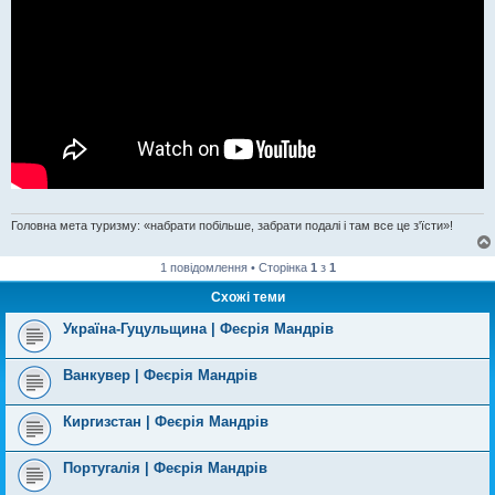
Головна мета туризму: «набрати побільше, забрати подалі і там все це з'їсти»!
1 повідомлення • Сторінка
1
з
1
Схожі теми
Україна-Гуцульщина | Феєрія Мандрів
Ванкувер | Феєрія Мандрів
Киргизстан | Феєрія Мандрів
Португалія | Феєрія Мандрів