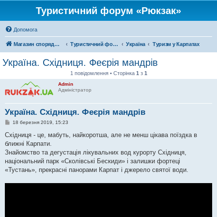
Туристичний форум «Рюкзак»
Допомога
Магазин спорядження
Туристичний форум «Рюкзак»
Україна
Туризм у Карпатах
Україна. Східниця. Феєрія мандрів
1 повідомлення • Сторінка
1
з
1
Admin
Адміністратор
Україна. Східниця. Феєрія мандрів
П
18 березня 2019, 15:23
о
в
Східниця - це, мабуть, найкоротша, але не менш цікава поїздка в
і
ближні Карпати.
д
о
Знайомство та дегустація лікувальних вод курорту Східниця,
м
національний парк «Сколівські Бескиди» і залишки фортеці
л
е
«Тустань», прекрасні панорами Карпат і джерело святої води.
н
н
я