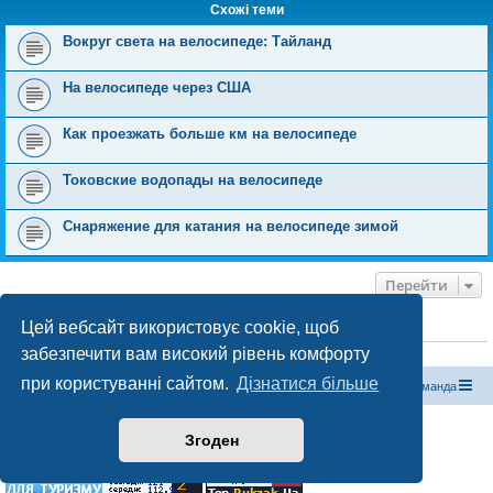
Схожі теми
Вокруг света на велосипеде: Тайланд
На велосипеде через США
Как проезжать больше км на велосипеде
Токовские водопады на велосипеде
Снаряжение для катания на велосипеде зимой
Перейти
Цей вебсайт використовує cookie, щоб
ХТО ЗАРАЗ ОНЛАЙН
забезпечити вам високий рівень комфорту
Зараз переглядають цей форум:
ClaudeBot [бот ШІ]
і 1 гість
при користуванні сайтом.
Дізнатися більше
Магазин спорядження
Туристичний форум «Рюкзак»
Команда
Працює на phpBB® Forum Software © phpBB Limited
Згоден
Конфіденційність
|
Умови