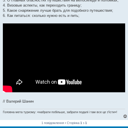
3. О главных опасностях путешествия на велосипеде и поломках;
4. Визовые аспекты, как переходить границу;
5. Какое снаряжение лучше брать для подобного путешествия;
6. Как питаться: сколько нужно есть и пить;
// Валерий Шанин
Головна мета туризму: «набрати побільше, забрати подалі і там все це з'їсти»!
1 повідомлення • Сторінка
1
з
1