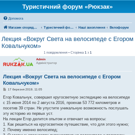
Туристичний форум «Рюкзак»
Допомога
Магазин спорядження
Туристичний форум «Рюкзак»
Наші захоплення
Велофорум
Лекция «Вокруг Света на велосипеде с Егором
Ковальчуком»
1 повідомлення • Сторінка
1
з
1
Admin
Адміністратор
Лекция «Вокруг Света на велосипеде с Егором
Ковальчуком»
П
17 березня 2019, 11:05
о
в
Егор Ковальчук, совершил кругосветную экспедицию на велосипеде
і
с 15 июня 2014 по 2 августа 2016, проехав 53 772 километров и
д
о
посетив 39 стран. Не упустите уникальную возможность послушать
м
эту историю из первых уст.
л
е
На лекции Егор делится опытом и отвечает на вопросы:
н
1. Как решиться на кругосветное путешествие, что для этого нужно;
н
я
2. Почему именно велосипед;