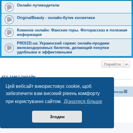
Онлайн путиводители
OriginalBeauty - онлайн‑бутик косметики
Ковинов онлайн: Фанские горы. Фоторассказ и полезная
информация
PROIZD.ua: Украинский сервис онлайн-продажи
железнодорожных билетов, делающий покупки
удобными и эффективными
Перейти
ХТО ЗАРАЗ ОНЛАЙН
Зараз переглядають цей форум:
ClaudeBot [бот ШІ]
і 0 гостей
Цей вебсайт використовує cookie, щоб
Магазин спорядження
Туристичний форум «Рюкзак»
Команда
забезпечити вам високий рівень комфорту
при користуванні сайтом.
Дізнатися більше
Працює на phpBB® Forum Software © phpBB Limited
Конфіденційність
|
Умови
Згоден