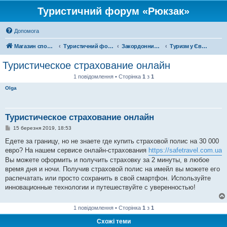
Туристичний форум «Рюкзак»
Допомога
Магазин спорядження
Туристичний форум «Рюкзак»
Закордонний туризм
Туризм у Європі
Туристическое страхование онлайн
1 повідомлення • Сторінка
1
з
1
Olga
Туристическое страхование онлайн
П
15 березня 2019, 18:53
о
в
Едете за границу, но не знаете где купить страховой полис на 30 000
і
евро? На нашем сервисе онлайн-страхования
https://safetravel.com.ua
д
о
Вы можете оформить и получить страховку за 2 минуты, в любое
м
время дня и ночи. Получив страховой полис на имейл вы можете его
л
е
распечатать или просто сохранить в свой смартфон. Используйте
н
инновационные технологии и путешествуйте с уверенностью!
н
я
1 повідомлення • Сторінка
1
з
1
Схожі теми