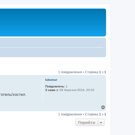
1 повідомлення • Сторінка
1
з
1
lubomur
Повідомлень:
1
З нами з:
09 березня 2019, 20:03
отель/хостел.
Д
о
1 повідомлення • Сторінка
1
з
1
г
о
Перейти
р
и