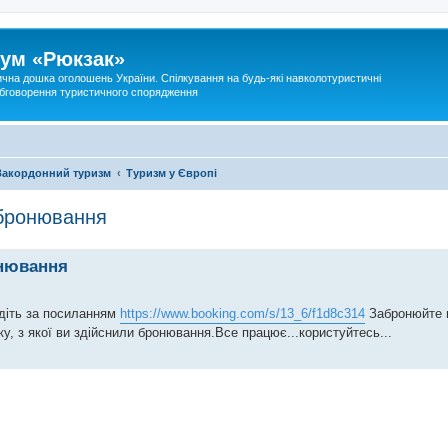
ум «Рюкзак»
ична дошка оголошень України. Спілкування на будь-які навколотуристичні
 обговорення туристичного спорядження
Закордонний туризм
Туризм у Європі
 бронювання
онювання
діть за посиланням
https://www.booking.com/s/13_6/f1d8c314
Забронюйте г
у, з якої ви здійснили бронювання.Все працює...користуйтесь...