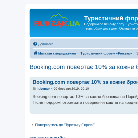
Туристичний фор
Подорожі по всьому світу. Турист
теми, обмін досвідом. Огляди та
Допомога
Магазин спорядження
Туристичний форум «Рюкзак»
Booking.com повертає 10% за кожне
Booking.com повертає 10% за кожне бр
П
lubomur
»
09 березня 2019, 20:10
о
в
Booking.com повертає 10% за кожне бронювання.Перей
і
Після подорожі отримайте повернення коштів на кредитк
д
о
м
л
е
н
Повернутись до “Туризм у Європі”
н
я