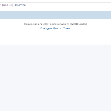
t [бот ШІ]
і 0 гостей
Працює на phpBB® Forum Software © phpBB Limited
Конфіденційність
|
Умови