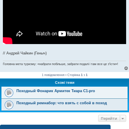
// Андрей Чайкин (Геныч)
Головна мета туризму: «набрати побільше, забрати подалі і там все це з'їсти»!
1 повідомлення • Сторінка
1
з
1
Схожі теми
Походный Фонарик Армитек Тиара С1-pro
Походный ремнабор: что взять с собой в поход
Перейти