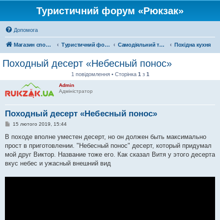
Туристичний форум «Рюкзак»
Допомога
Магазин спорядження
Туристичний форум «Рюкзак»
Самодіяльний туризм
Похідна кухня
Походный десерт «Небесный понос»
1 повідомлення • Сторінка
1
з
1
Admin
Адміністратор
Походный десерт «Небесный понос»
П
15 лютого 2019, 15:44
о
в
В походе вполне уместен десерт, но он должен быть максимально
і
прост в приготовлении. "Небесный понос" десерт, который придумал
д
о
мой друг Виктор. Название тоже его. Как сказал Витя у этого десерта
м
вкус небес и ужасный внешний вид
л
е
н
н
я