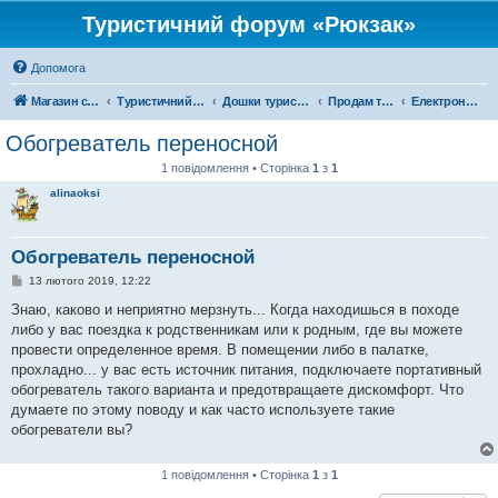
Туристичний форум «Рюкзак»
Допомога
Магазин спорядження
Туристичний форум «Рюкзак»
Дошки туристичних оголошень
Продам туристичне спорядження
Електроніка
Обогреватель переносной
1 повідомлення • Сторінка
1
з
1
alinaoksi
Обогреватель переносной
П
13 лютого 2019, 12:22
о
в
Знаю, каково и неприятно мерзнуть... Когда находишься в походе
і
либо у вас поездка к родственникам или к родным, где вы можете
д
о
провести определенное время. В помещении либо в палатке,
м
прохладно... у вас есть источник питания, подключаете портативный
л
е
обогреватель такого варианта и предотвращаете дискомфорт. Что
н
думаете по этому поводу и как часто используете такие
н
я
обогреватели вы?
1 повідомлення • Сторінка
1
з
1