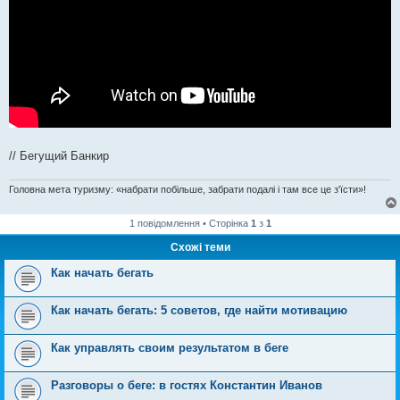
// Бегущий Банкир
Головна мета туризму: «набрати побільше, забрати подалі і там все це з'їсти»!
1 повідомлення • Сторінка
1
з
1
Схожі теми
Как начать бегать
Как начать бегать: 5 советов, где найти мотивацию
Как управлять своим результатом в беге
Разговоры о беге: в гостях Константин Иванов