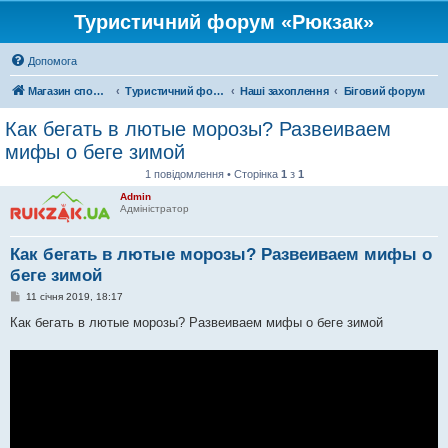
Туристичний форум «Рюкзак»
Допомога
Магазин спорядження
Туристичний форум «Рюкзак»
Наші захоплення
Біговий форум
Как бегать в лютые морозы? Развеиваем
мифы о беге зимой
1 повідомлення • Сторінка
1
з
1
Admin
Адміністратор
Как бегать в лютые морозы? Развеиваем мифы о
беге зимой
П
11 січня 2019, 18:17
о
в
Как бегать в лютые морозы? Развеиваем мифы о беге зимой
і
д
о
м
л
е
н
н
я