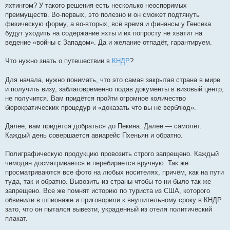
яхтингом? У такого решения есть несколько неоспоримых
преимуществ. Во-первых, это полезно и он сможет подтянуть
физическую форму, а во-вторых, всё время и финансы у Генсека
будут уходить на содержание яхты и их попросту не хватит на
ведение «войны с Западом». Да и желание отпадёт, гарантируем.
Что нужно знать о путешествии в
КНДР
?
Для начала, нужно понимать, что это самая закрытая страна в мире
и получить визу, заблаговременно подав документы в визовый центр,
не получится. Вам придётся пройти огромное количество
бюрократических процедур и «доказать что вы не верблюд».
Далее, вам придётся добраться до Пекина. Далее — самолёт.
Каждый день совершается авиарейс Пхеньян и обратно.
Полиграфическую продукцию провозить строго запрещено. Каждый
чемодан досматривается и перебирается вручную. Так же
просматриваются все фото на любых носителях, причём, как на пути
туда, так и обратно. Вывозить из страны чтобы то ни было так же
запрещено. Все же помнят историю по туриста из США, которого
обвинили в шпионаже и приговорили к внушительному сроку в КНДР
зато, что он пытался вывезти, украденный из отеля политический
плакат.