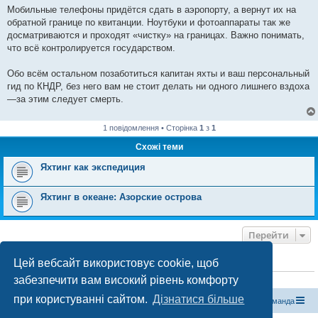
Мобильные телефоны придётся сдать в аэропорту, а вернут их на
обратной границе по квитанции. Ноутбуки и фотоаппараты так же
досматриваются и проходят «чистку» на границах. Важно понимать,
что всё контролируется государством.
Обо всём остальном позаботиться капитан яхты и ваш персональный
гид по КНДР, без него вам не стоит делать ни одного лишнего вздоха
—за этим следует смерть.
1 повідомлення • Сторінка
1
з
1
Схожі теми
Яхтинг как экспедиция
Яхтинг в океане: Азорские острова
Перейти
Цей вебсайт використовує cookie, щоб
ХТО ЗАРАЗ ОНЛАЙН
забезпечити вам високий рівень комфорту
Зараз переглядають цей форум:
ClaudeBot [бот ШІ]
і 0 гостей
при користуванні сайтом.
Дізнатися більше
Магазин спорядження
Туристичний форум «Рюкзак»
Команда