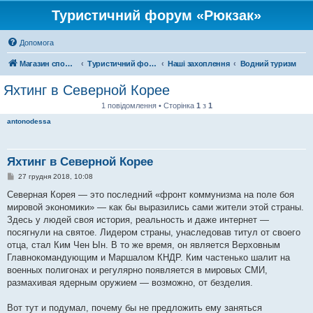
Туристичний форум «Рюкзак»
Допомога
Магазин спорядження
Туристичний форум «Рюкзак»
Наші захоплення
Водний туризм
Яхтинг в Северной Корее
1 повідомлення • Сторінка
1
з
1
antonodessa
Яхтинг в Северной Корее
П
27 грудня 2018, 10:08
о
в
Северная Корея — это последний «фронт коммунизма на поле боя
і
мировой экономики» — как бы выразились сами жители этой страны.
д
о
Здесь у людей своя история, реальность и даже интернет —
м
посягнули на святое. Лидером страны, унаследовав титул от своего
л
е
отца, стал Ким Чен Ын. В то же время, он является Верховным
н
Главнокомандующим и Маршалом КНДР. Ким частенько шалит на
н
я
военных полигонах и регулярно появляется в мировых СМИ,
размахивая ядерным оружием — возможно, от безделия.
Вот тут и подумал, почему бы не предложить ему заняться