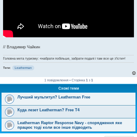
// Владимир Чайкин
Головна мета туризму: «набрати побільше, забрати подалі і там все це з'їсти»!
Теги:
Leatherman
1 повідомлення • Сторінка
1
з
1
Схожі теми
Лучший мультитул? Leatherman Free
Куда лезет Leatherman? Free T4
Leatherman Raptor Response Navy - спорядження яке
працює тоді коли все інше підводить