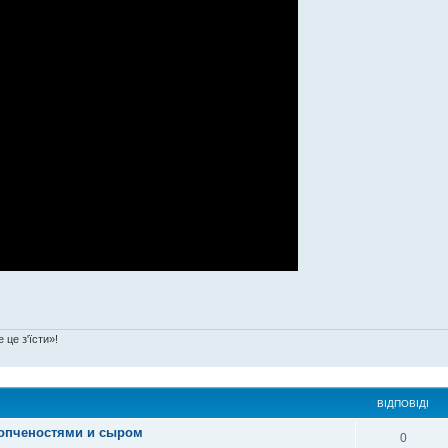
 це з'їсти»!
ВІДПОВІДІ
копченостями и сыром
0