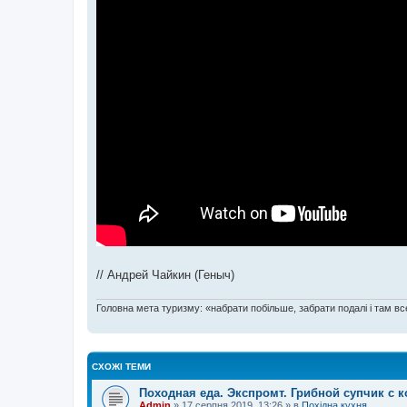
// Андрей Чайкин (Геныч)
Головна мета туризму: «набрати побільше, забрати подалі і там все
СХОЖІ ТЕМИ
Походная еда. Экспромт. Грибной супчик с 
Admin
»
17 серпня 2019, 13:26
» в
Похідна кухня