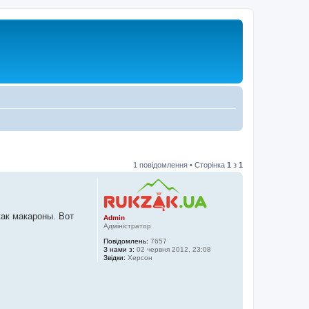
1 повідомлення • Сторінка
1
з
1
как макароны. Вот
Admin
Адміністратор
Повідомлень:
7657
З нами з:
02 червня 2012, 23:08
Звідки:
Херсон