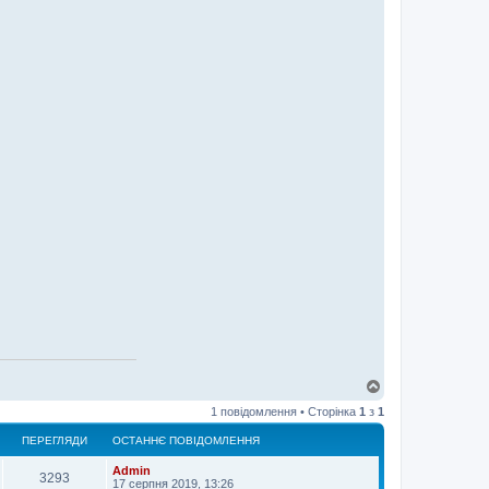
Д
о
1 повідомлення • Сторінка
1
з
1
г
о
ПЕРЕГЛЯДИ
ОСТАННЄ ПОВІДОМЛЕННЯ
р
и
Admin
3293
17 серпня 2019, 13:26