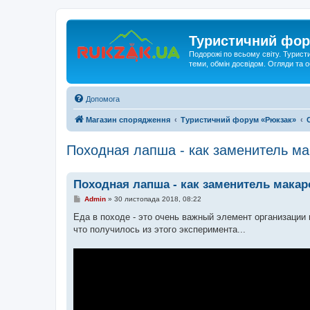
Туристичний фор
Подорожі по всьому світу. Турист
теми, обмін досвідом. Огляди та
Допомога
Магазин спорядження
Туристичний форум «Рюкзак»
Походная лапша - как заменитель м
Походная лапша - как заменитель макар
П
Admin
»
30 листопада 2018, 08:22
о
в
Еда в походе - это очень важный элемент организации
і
что получилось из этого эксперимента...
д
о
м
л
е
н
н
я