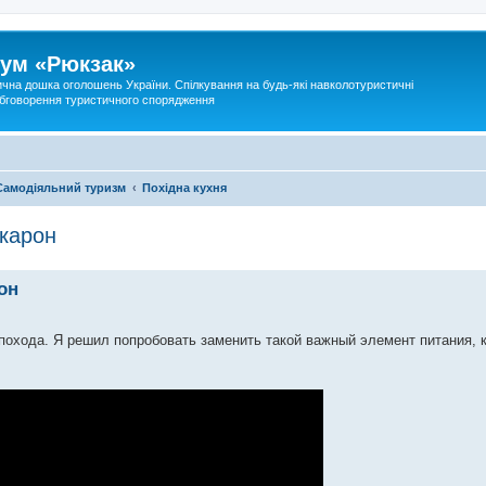
ум «Рюкзак»
ична дошка оголошень України. Спілкування на будь-які навколотуристичні
 обговорення туристичного спорядження
Самодіяльний туризм
Похідна кухня
акарон
он
 похода. Я решил попробовать заменить такой важный элемент питания, 