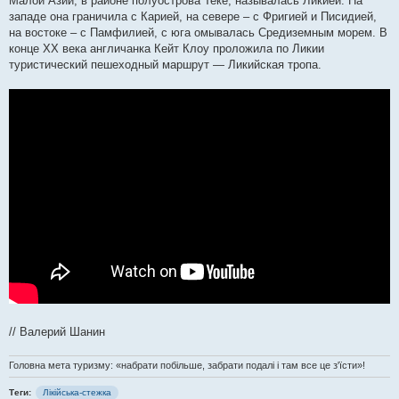
Малой Азии, в районе полуострова Теке, называлась Ликией. На
западе она граничила с Карией, на севере – с Фригией и Писидией,
на востоке – с Памфилией, с юга омывалась Средиземным морем. В
конце XX века англичанка Кейт Клоу проложила по Ликии
туристический пешеходный маршрут — Ликийская тропа.
// Валерий Шанин
Головна мета туризму: «набрати побільше, забрати подалі і там все це з'їсти»!
Теги:
Лікійська-стежка