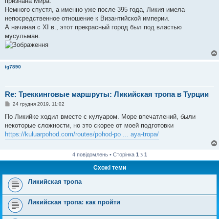
признана Мира.
н
я
Немного спустя, а именно уже после 395 года, Ликия имела
непосредственное отношение к Византийской империи.
А начиная с XI в., этот прекрасный город был под властью
мусульман.
ig7890
Re: Треккинговые маршруты: Ликийская тропа в Турции
П
24 грудня 2019, 11:02
о
в
По Ликийке ходил вместе с кулуаром. Море впечатлений, были
і
некоторые сложности, но это скорее от моей подготовки
д
о
https://kuluarpohod.com/routes/pohod-po ... aya-tropa/
м
л
е
4 повідомлень • Сторінка
1
з
1
н
н
Схожі теми
я
Ликийская тропа
Ликийская тропа: как пройти