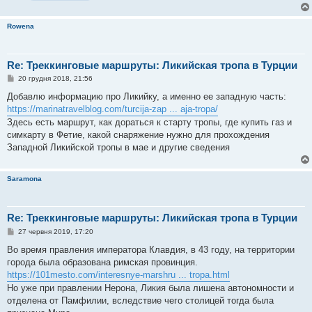
Rowena
Re: Треккинговые маршруты: Ликийская тропа в Турции
П
20 грудня 2018, 21:56
о
в
Добавлю информацию про Ликийку, а именно ее западную часть:
і
https://marinatravelblog.com/turcija-zap ... aja-tropa/
д
о
Здесь есть маршрут, как дораться к старту тропы, где купить газ и
м
симкарту в Фетие, какой снаряжение нужно для прохождения
л
е
Западной Ликийской тропы в мае и другие сведения
н
н
я
Saramona
Re: Треккинговые маршруты: Ликийская тропа в Турции
П
27 червня 2019, 17:20
о
в
Во время правления императора Клавдия, в 43 году, на территории
і
города была образована римская провинция.
д
о
https://101mesto.com/interesnye-marshru ... tropa.html
м
Но уже при правлении Нерона, Ликия была лишена автономности и
л
е
отделена от Памфилии, вследствие чего столицей тогда была
н