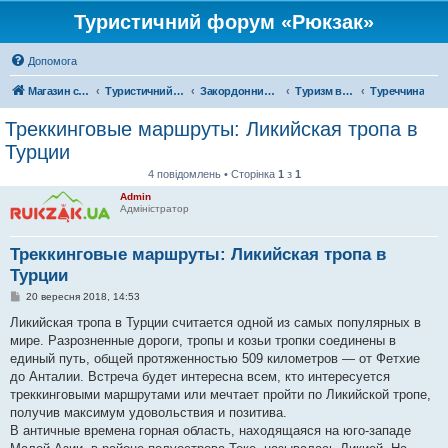
Туристичний форум «Рюкзак»
Допомога
Магазин спорядження
Туристичний форум «Рюкзак»
Закордонний туризм
Туризм в Азії
Туреччина
Треккинговые маршруты: Ликийская тропа в
Турции
4 повідомлень • Сторінка
1
з
1
Admin
Адміністратор
Треккинговые маршруты: Ликийская тропа в
Турции
П
20 вересня 2018, 14:53
о
в
Ликийская тропа в Турции считается одной из самых популярных в
і
мире. Разрозненные дороги, тропы и козьи тропки соединены в
д
о
единый путь, общей протяженностью 509 километров — от Фетхие
м
до Анталии. Встреча будет интересна всем, кто интересуется
л
е
треккинговыми маршрутами или мечтает пройти по Ликийской тропе,
н
получив максимум удовольствия и позитива.
н
я
В античные времена горная область, находящаяся на юго-западе