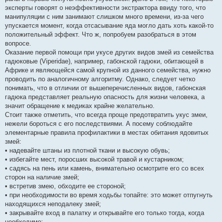
эксперты говорят о неэффективности экстрактора ввиду того, что
манипуляции с ним занимают слишком много времени, из-за чего
упускается момент, когда отсасывание яда могло дать хоть какой-то
положительный эффект. Что ж, попробуем разобраться в этом
вопросе.
Оказание первой помощи при укусе других видов змей из семейства
гадюковые (Viperidae), например, габонской гадюки, обитающей в
Африке и являющейся самой крупной из данного семейства, нужно
проводить по аналогичному алгоритму. Однако, следует четко
понимать, что в отличии от вышеперечисленных видов, габонская
гадюка представляет реальную опасность для жизни человека, а
значит обращение к медиках крайне желательно.
Стоит также отметить, что всегда проще предотвратить укус змеи,
нежели бороться с его последствиями. А посему соблюдайте
элементарные правила профилактики в местах обитания ядовитых
змей:
• надевайте штаны из плотной ткани и высокую обувь;
• избегайте мест, поросших высокой травой и кустарником;
• садясь на пень или камень, внимательно осмотрите его со всех
сторон на наличие змей;
• встретив змею, обходите ее стороной;
• при необходимости во время ходьбы топайте: это может отпугнуть
находящихся неподалеку змей;
• закрывайте вход в палатку и открывайте его только тогда, когда
необходимо;