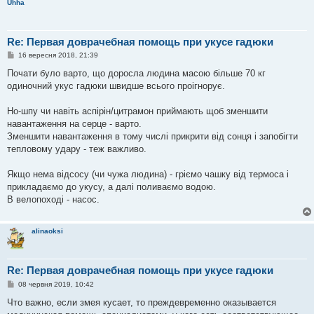
Uhha
Re: Первая доврачебная помощь при укусе гадюки
П
16 вересня 2018, 21:39
о
в
Почати було варто, що доросла людина масою більше 70 кг
і
одиночний укус гадюки швидше всього проігнорує.
д
о
м
Но-шпу чи навіть аспірін/цитрамон приймають щоб зменшити
л
е
навантаження на серце - варто.
н
Зменшити навантаження в тому числі прикрити від сонця і запобігти
н
я
тепловому удару - теж важливо.
Якщо нема відсосу (чи чужа людина) - гріємо чашку від термоса і
прикладаємо до укусу, а далі поливаємо водою.
В велопоході - насос.
alinaoksi
Re: Первая доврачебная помощь при укусе гадюки
П
08 червня 2019, 10:42
о
в
Что важно, если змея кусает, то преждевременно оказывается
і