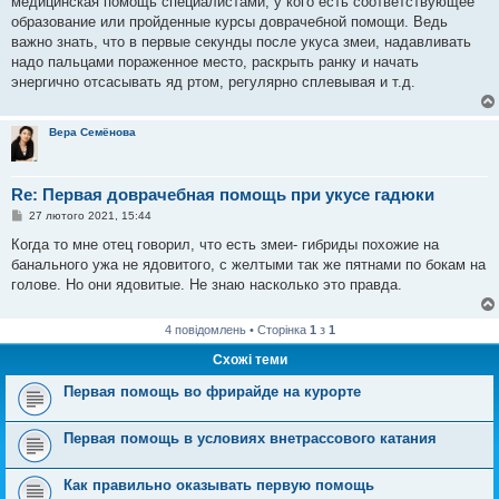
медицинская помощь специалистами, у кого есть соответствующее
д
о
образование или пройденные курсы доврачебной помощи. Ведь
м
важно знать, что в первые секунды после укуса змеи, надавливать
л
е
надо пальцами пораженное место, раскрыть ранку и начать
н
энергично отсасывать яд ртом, регулярно сплевывая и т.д.
н
я
Вера Семёнова
Re: Первая доврачебная помощь при укусе гадюки
П
27 лютого 2021, 15:44
о
в
Когда то мне отец говорил, что есть змеи- гибриды похожие на
і
банального ужа не ядовитого, с желтыми так же пятнами по бокам на
д
о
голове. Но они ядовитые. Не знаю насколько это правда.
м
л
е
4 повідомлень • Сторінка
1
з
1
н
н
Схожі теми
я
Первая помощь во фрирайде на курорте
Первая помощь в условиях внетрассового катания
Как правильно оказывать первую помощь