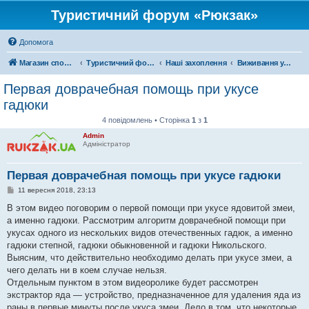
Туристичний форум «Рюкзак»
Допомога
Магазин спорядження
Туристичний форум «Рюкзак»
Наші захоплення
Виживання у дикій природі
Первая доврачебная помощь при укусе
гадюки
4 повідомлень • Сторінка
1
з
1
Admin
Адміністратор
Первая доврачебная помощь при укусе гадюки
П
11 вересня 2018, 23:13
о
в
В этом видео поговорим о первой помощи при укусе ядовитой змеи,
і
а именно гадюки. Рассмотрим алгоритм доврачебной помощи при
д
о
укусах одного из нескольких видов отечественных гадюк, а именно
м
гадюки степной, гадюки обыкновенной и гадюки Никольского.
л
е
Выясним, что действительно необходимо делать при укусе змеи, а
н
чего делать ни в коем случае нельзя.
н
я
Отдельным пунктом в этом видеоролике будет рассмотрен
экстрактор яда — устройство, предназначенное для удаления яда из
раны в первые минуты после укуса змеи. Дело в том, что некоторые