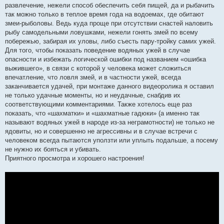
развлечение, нежели способ обеспечить себя пищей, да и рыбачить
так можно только в теплое время года на водоемах, где обитают
змеи-рыболовы. Ведь куда проще при отсутствии снастей наловить
рыбу самодельными ловушками, нежели гонять змей по всему
побережью, забирая их уловы, либо съесть пару-тройку самих ужей.
Для того, чтобы показать поведение водяных ужей в случае
опасности и избежать логической ошибки под названием «ошибка
выжившего», в связи с которой у человека может сложиться
впечатление, что ловля змей, и в частности ужей, всегда
заканчивается удачей, при монтаже данного видеоролика я оставил
не только удачные моменты, но и неудачные, снабдив их
соответствующими комментариями. Также хотелось еще раз
показать, что «шахматки» и «шахматные гадюки» (а именно так
называют водяных ужей в народе из-за неграмотности) не только не
ядовиты, но и совершенно не агрессивны и в случае встречи с
человеком всегда пытаются уползти или уплыть подальше, а посему
не нужно их бояться и убивать.
Приятного просмотра и хорошего настроения!