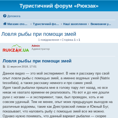
Туристичний форум «Рюкзак»
Допомога
Магазин спорядження
Туристичний форум «Рюкзак»
Наші захоплення
Виживання у дикій природі
Ловля рыбы при помощи змей
1 повідомлення • Сторінка
1
з
1
Admin
Адміністратор
Ловля рыбы при помощи змей
П
11 вересня 2018, 17:01
о
в
Данное видео — это мой эксперимент. В нем я расскажу про свой
і
опыт ловли рыбы с помощью змей, а именно водяных ужей (Natrix
д
о
tessellata), а также расскажу немного и про самих ужей.
м
Идея такой рыбалки пришла мне в голову пару лет назад, но все
л
е
никак не хватало времени ее реализовать. Но вот и до нее дошли
н
руки с ногами — и эксперимент, таки, был проведен, хоть и не
н
я
совсем удачный. Тем не менее, опыт моих предыдущих выходов на
различные водоемы, такие как Днестровский лиман и Южный Буг,
показывает, что наловить рыбу с помощью змей все же можно.
Однако нужно понимать, что данный вариант рыбалки — скорее