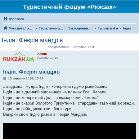
Туристичний форум «Рюкзак»
Допомога
Магазин спорядження
Туристичний форум «Рюкзак»
Закордонний туризм
Туризм в Азії
Індія
Індія. Феєрія мандрів
1 повідомлення • Сторінка
1
з
1
Admin
Адміністратор
Індія. Феєрія мандрів
П
10 вересня 2018, 15:32
о
в
Загадкова і мудра Індія - колоритна і дуже різнобарвна.
і
Індія - це відмінний відпочинок на пляжах Гоа і Керали.
д
о
Індія - це колоритний Делі і запамарочливі Гімалаї.
м
Індія - це скарби Золотого Трикутника і стародавні таємниці аюрведи.
л
е
Індія - це рейв-дискотеки і йога-тури.
н
Відкрий свою Індію разом з Феєрія Мандрів.
н
я