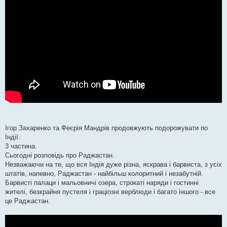
Ігор Захаренко та Феєрія Мандрів продовжують подорожувати по
Індії.
3 частина.
Сьогодні розповідь про Раджастан.
Незважаючи на те, що вся Індія дуже різна, яскрава і барвиста, з усіх
штатів, напевно, Раджастан - найбільш колоритний і незабутній.
Барвисті палаци і мальовничі озера, строкаті наряди і гостинні
жителі, безкрайня пустеля і граціозні верблюди і багато іншого - все
це Раджастан.