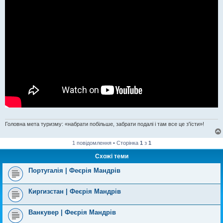
Головна мета туризму: «набрати побільше, забрати подалі і там все це з'їсти»!
1 повідомлення • Сторінка
1
з
1
Схожі теми
Португалія | Феєрія Мандрів
Киргизстан | Феєрія Мандрів
Ванкувер | Феєрія Мандрів