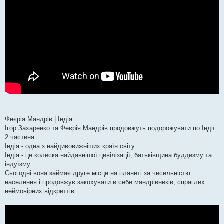
Феєрія Мандрів | Індія
Ігор Захаренко та Феєрія Мандрів продовжуть подорожувати по Індії.
2 частина.
Індія - одна з найдивовижніших країн світу.
Індія - це колиска найдавнішої цивілізації, батьківщина буддизму та
індуїзму.
Сьогодні вона займає друге місце на планеті за чисельністю
населення і продовжує закохувати в себе мандрівників, спраглих
неймовірних відкриттів.