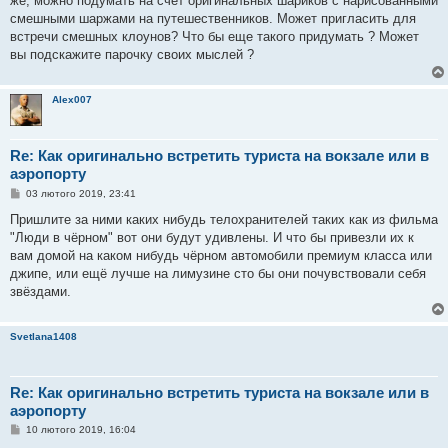
же, можно подумать на счет оригинальных шариков с нарисованными
смешными шаржами на путешественников. Может пригласить для
встречи смешных клоунов? Что бы еще такого придумать ? Может
вы подскажите парочку своих мыслей ?
Alex007
Re: Как оригинально встретить туриста на вокзале или в
аэропорту
П
03 лютого 2019, 23:41
о
в
Пришлите за ними каких нибудь телохранителей таких как из фильма
і
"Люди в чёрном" вот они будут удивлены. И что бы привезли их к
д
о
вам домой на каком нибудь чёрном автомобили премиум класса или
м
джипе, или ещё лучше на лимузине сто бы они почувствовали себя
л
е
звёздами.
н
н
я
Svetlana1408
Re: Как оригинально встретить туриста на вокзале или в
аэропорту
П
10 лютого 2019, 16:04
о