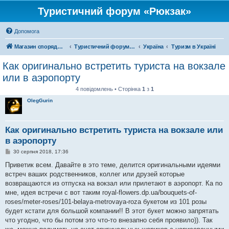
Туристичний форум «Рюкзак»
Допомога
Магазин спорядження
Туристичний форум «Рюкзак»
Україна
Туризм в Україні
Как оригинально встретить туриста на вокзале
или в аэропорту
4 повідомлень • Сторінка
1
з
1
OlegGurin
Как оригинально встретить туриста на вокзале или
в аэропорту
П
30 серпня 2018, 17:36
о
в
Приветик всем. Давайте в это теме, делится оригинальными идеями
і
встреч ваших родственников, коллег или друзей которые
д
о
возвращаются из отпуска на вокзал или прилетают в аэропорт. Ка по
м
мне, идея встречи с вот таким royal-flowers.dp.ua/bouquets-of-
л
е
roses/meter-roses/101-belaya-metrovaya-roza букетом из 101 розы
н
будет кстати для большой компании!! В этот букет можно запрятать
н
я
что угодно, что бы потом это что-то внезапно себя проявило)). Так