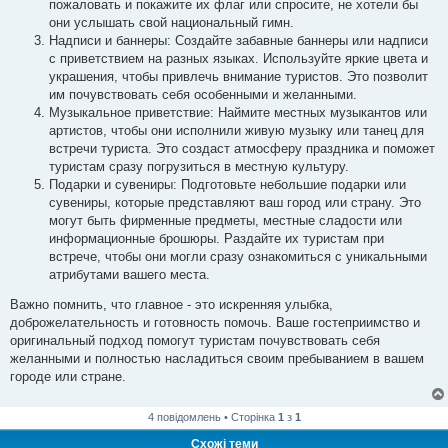
пожаловать и покажите их флаг или спросите, не хотели бы
они услышать свой национальный гимн.
Надписи и баннеры: Создайте забавные баннеры или надписи
с приветствием на разных языках. Используйте яркие цвета и
украшения, чтобы привлечь внимание туристов. Это позволит
им почувствовать себя особенными и желанными.
Музыкальное приветствие: Наймите местных музыкантов или
артистов, чтобы они исполнили живую музыку или танец для
встречи туриста. Это создаст атмосферу праздника и поможет
туристам сразу погрузиться в местную культуру.
Подарки и сувениры: Подготовьте небольшие подарки или
сувениры, которые представляют ваш город или страну. Это
могут быть фирменные предметы, местные сладости или
информационные брошюры. Раздайте их туристам при
встрече, чтобы они могли сразу ознакомиться с уникальными
атрибутами вашего места.
Важно помнить, что главное - это искренняя улыбка,
доброжелательность и готовность помочь. Ваше гостеприимство и
оригинальный подход помогут туристам почувствовать себя
желанными и полностью насладиться своим пребыванием в вашем
городе или стране.
4 повідомлень • Сторінка
1
з
1
Схожі теми