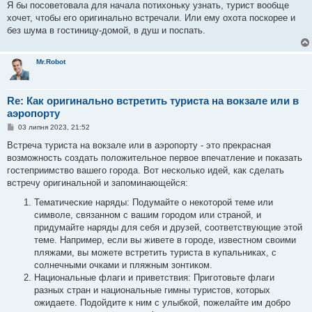
в
Я бы посоветовала для начала потихоньку узнать, турист вообще
і
хочет, чтобы его оригинально встречали. Или ему охота поскорее и
д
о
без шума в гостиницу-домой, в душ и поспать.
м
л
е
н
Mr.Robot
н
я
Re: Как оригинально встретить туриста на вокзале или в
аэропорту
П
03 липня 2023, 21:52
о
в
Встреча туриста на вокзале или в аэропорту - это прекрасная
і
возможность создать положительное первое впечатление и показать
д
о
гостеприимство вашего города. Вот несколько идей, как сделать
м
встречу оригинальной и запоминающейся:
л
е
Тематические наряды: Подумайте о некоторой теме или
н
н
символе, связанном с вашим городом или страной, и
я
придумайте наряды для себя и друзей, соответствующие этой
теме. Например, если вы живете в городе, известном своими
пляжами, вы можете встретить туриста в купальниках, с
солнечными очками и пляжным зонтиком.
Национальные флаги и приветствия: Приготовьте флаги
разных стран и национальные гимны туристов, которых
ожидаете. Подойдите к ним с улыбкой, пожелайте им добро