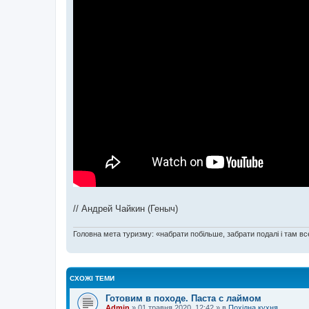
// Андрей Чайкин (Геныч)
Головна мета туризму: «набрати побільше, забрати подалі і там все
СХОЖІ ТЕМИ
Готовим в походе. Паста с лаймом
Admin
»
01 травня 2020, 12:42
» в
Похідна кухня