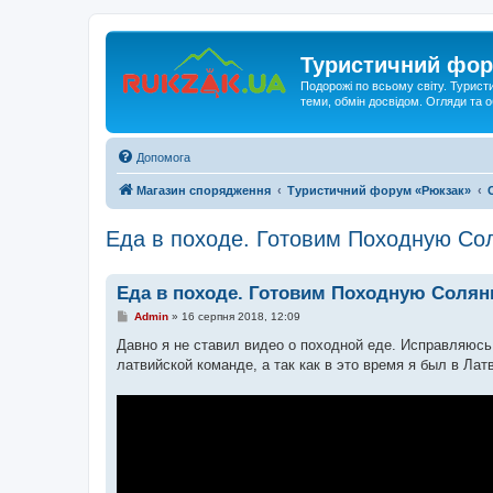
Туристичний фор
Подорожі по всьому світу. Турист
теми, обмін досвідом. Огляди та
Допомога
Магазин спорядження
Туристичний форум «Рюкзак»
Еда в походе. Готовим Походную Со
Еда в походе. Готовим Походную Солян
П
Admin
»
16 серпня 2018, 12:09
о
в
Давно я не ставил видео о походной еде. Исправляюсь
і
латвийской команде, а так как в это время я был в Лат
д
о
м
л
е
н
н
я