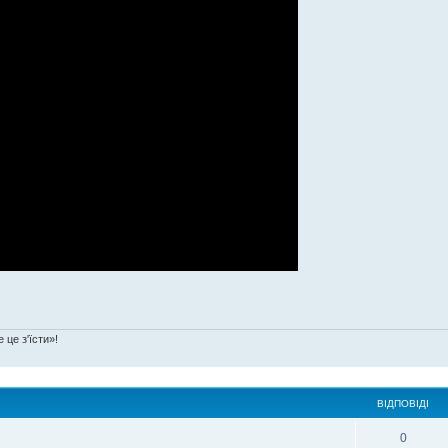
 це з'їсти»!
ВІДПОВІДІ
0