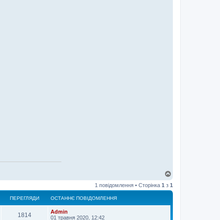
Д
о
1 повідомлення • Сторінка
1
з
1
г
о
ПЕРЕГЛЯДИ
ОСТАННЄ ПОВІДОМЛЕННЯ
р
и
Admin
1814
01 травня 2020, 12:42