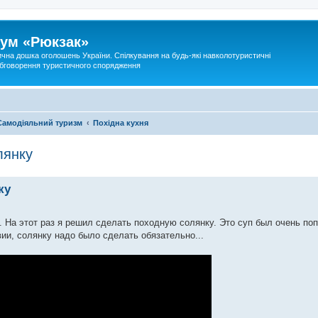
ум «Рюкзак»
ична дошка оголошень України. Спілкування на будь-які навколотуристичні
 обговорення туристичного спорядження
Самодіяльний туризм
Похідна кухня
лянку
ку
. На этот раз я решил сделать походную солянку. Это суп был очень по
вии, солянку надо было сделать обязательно...