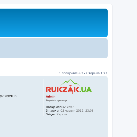
1 повідомлення • Сторінка
1
з
1
пулярен в
Admin
Адміністратор
Повідомлень:
7657
З нами з:
02 червня 2012, 23:08
Звідки:
Херсон