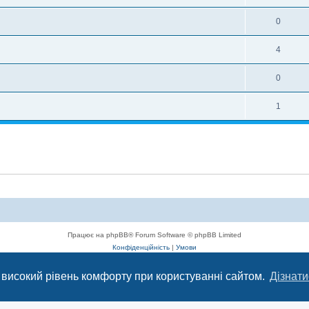
0
4
0
1
Працює на phpBB® Forum Software © phpBB Limited
Конфіденційність
|
Умови
 високий рівень комфорту при користуванні сайтом.
Дізнати