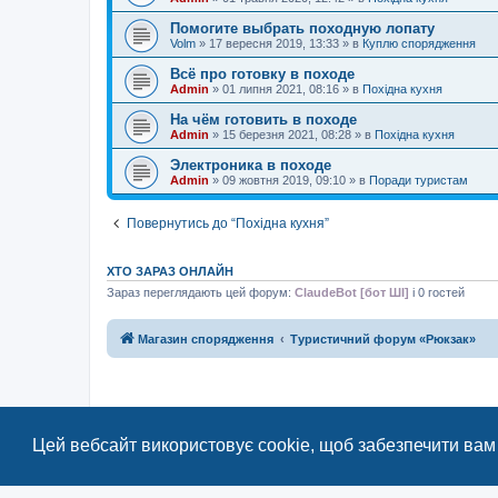
Помогите выбрать походную лопату
Volm
»
17 вересня 2019, 13:33
» в
Куплю спорядження
Всё про готовку в походе
Admin
»
01 липня 2021, 08:16
» в
Похідна кухня
На чём готовить в походе
Admin
»
15 березня 2021, 08:28
» в
Похідна кухня
Электроника в походе
Admin
»
09 жовтня 2019, 09:10
» в
Поради туристам
Повернутись до “Похідна кухня”
ХТО ЗАРАЗ ОНЛАЙН
Зараз переглядають цей форум:
ClaudeBot [бот ШІ]
і 0 гостей
Магазин спорядження
Туристичний форум «Рюкзак»
Цей вебсайт використовує cookie, щоб забезпечити вам