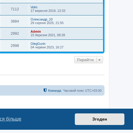
Volm
7112
17 вересня 2019, 13:33
Олександр_10
3884
29 серпня 2025, 21:55
Admin
2992
15 березня 2021, 08:28
OlegGurin
2998
04 червня 2023, 16:27
Перейти
Команда
Часовий пояс
UTC+03:00
ся більше
Згоден