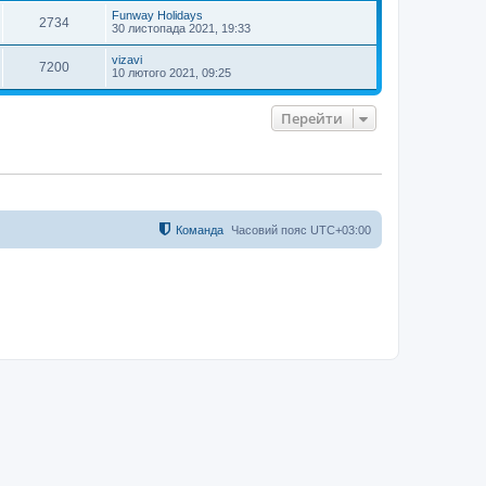
и
Funway Holidays
2734
30 листопада 2021, 19:33
vizavi
7200
10 лютого 2021, 09:25
Перейти
Команда
Часовий пояс
UTC+03:00