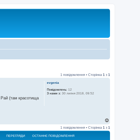
1 повідомлення • Сторінка
1
з
1
evgenia
Повідомлень:
12
З нами з:
30 липня 2018, 09:52
 Рай (там красотища
Д
о
1 повідомлення • Сторінка
1
з
1
г
о
ПЕРЕГЛЯДИ
ОСТАННЄ ПОВІДОМЛЕННЯ
р