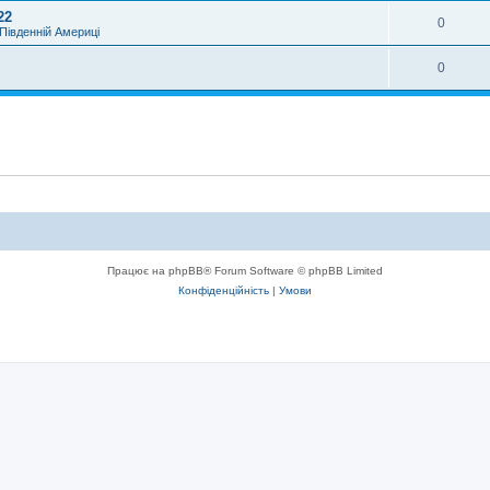
22
0
Південній Америці
0
Працює на phpBB® Forum Software © phpBB Limited
Конфіденційність
|
Умови