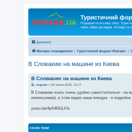
Туристичний фор
Подорожі по всьому світу. Турист
теми, обмін досвідом. Огляди та
Допомога
Магазин спорядження
Туристичний форум «Рюкзак»
В Словакию на машине из Киева
В Словакию на машине из Киева
П
evgenia
»
30 липня 2018, 10:17
о
в
В Словакию ехать очень удобно самостоятельно - на 
і
неописуемая), в этом видео наша поездка - я подробно
д
о
м
youtu.be/4pX4l0GLiOs
л
е
н
н
я
СХОЖІ ТЕМИ