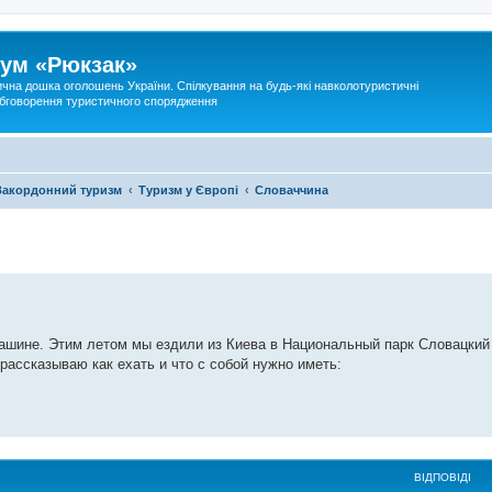
ум «Рюкзак»
ична дошка оголошень України. Спілкування на будь-які навколотуристичні
 обговорення туристичного спорядження
Закордонний туризм
Туризм у Європі
Словаччина
машине. Этим летом мы ездили из Киева в Национальный парк Словацкий
 рассказываю как ехать и что с собой нужно иметь:
ВІДПОВІДІ