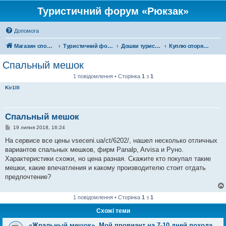
Туристичний форум «Рюкзак»
Допомога
Магазин спорядження
Туристичний форум «Рюкзак»
Дошки туристичних оголошень
Куплю спорядження
Спальный мешок
1 повідомлення • Сторінка
1
з
1
Kir1lll
Спальный мешок
П
19 липня 2018, 16:24
о
в
На сервисе все цены vseceni.ua/ct/6202/, нашел несколько отличных
і
вариантов спальных мешков, фирм Panalp, Arvisa и Руно.
д
о
Характеристики схожи, но цена разная. Скажите кто покупал такие
м
мешки, какие впечатления и какому производителю стоит отдать
л
е
предпочтение?
н
н
я
1 повідомлення • Сторінка
1
з
1
Схожі теми
«Жральный мешок». Мой провиант на 7-10 дней похода