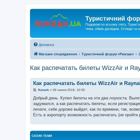
Туристичний фор
Подорожі по всьому світу. Турист
теми, обмін досвідом. Огляди та
Допомога
Магазин спорядження
Туристичний форум «Рюкзак»
Как распечатать билеты WizzAir и Ray
Как распечатать билеты WizzAir и Rayna
П
Konark
»
09 липня 2018, 10:50
о
в
Добрый день. Купил билеты на эти два лоукоста. Вылет 
і
задумался, а как распечатать билеты, если регистрация
д
о
печати, себе дороже выйдет, как по времени, так, возм
м
Есть в аэропорту возможность распечатать (не пройти р
л
е
н
н
я
СХОЖІ ТЕМИ