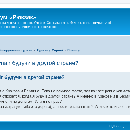
ум «Рюкзак»
ична дошка оголошень України. Спілкування на будь-які навколотуристичні
 обговорення туристичного спорядження
Закордонний туризм
Туризм у Європі
Польща
nair будучи в другой стране?
ir будучи в другой стране?
с Кракова и Берлина. Пока не покупал места, так как все равно как лет
 откроется, когда я буду в другой стране? А именно в Кракове и в Берл
ожно, и по деньгам. Или я не прав?
егистрацию, ибо это дорого), а просто распечатать? Или как-то иначе э
ВІДПОВІДІ