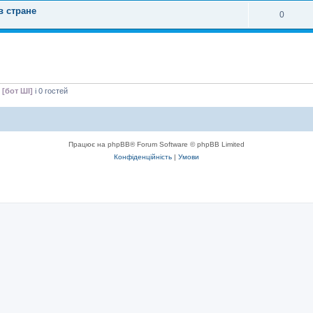
в стране
0
 [бот ШІ]
і 0 гостей
Працює на phpBB® Forum Software © phpBB Limited
Конфіденційність
|
Умови