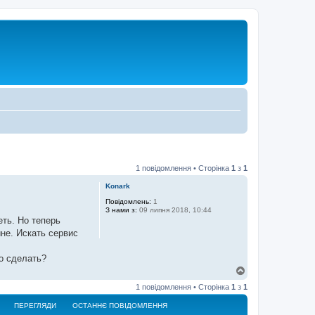
1 повідомлення • Сторінка
1
з
1
Konark
Повідомлень:
1
З нами з:
09 липня 2018, 10:44
еть. Но теперь
ине. Искать сервис
то сделать?
Д
о
1 повідомлення • Сторінка
1
з
1
г
о
ПЕРЕГЛЯДИ
ОСТАННЄ ПОВІДОМЛЕННЯ
р