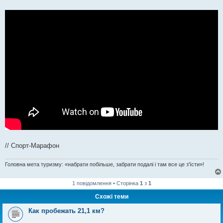
// Спорт-Марафон
Головна мета туризму: «набрати побільше, забрати подалі і там все це з'їсти»!
1 повідомлення • Сторінка
1
з
1
Схожі теми
Как пробежать 21,1 км?