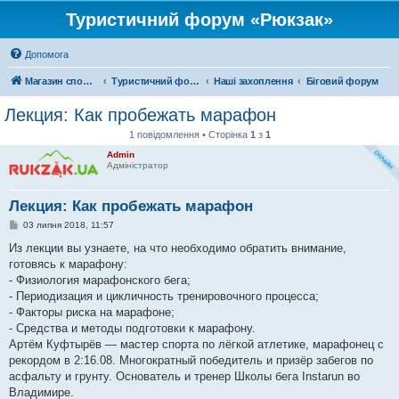
Туристичний форум «Рюкзак»
Допомога
Магазин спорядження
Туристичний форум «Рюкзак»
Наші захоплення
Біговий форум
Лекция: Как пробежать марафон
1 повідомлення • Сторінка
1
з
1
Admin
Адміністратор
Лекция: Как пробежать марафон
П
03 липня 2018, 11:57
о
в
Из лекции вы узнаете, на что необходимо обратить внимание,
і
готовясь к марафону:
д
о
- Физиология марафонского бега;
м
- Периодизация и цикличность тренировочного процесса;
л
е
- Факторы риска на марафоне;
н
- Средства и методы подготовки к марафону.
н
я
Артём Куфтырёв — мастер спорта по лёгкой атлетике, марафонец с
рекордом в 2:16.08. Многократный победитель и призёр забегов по
асфальту и грунту. Основатель и тренер Школы бега Instarun во
Владимире.