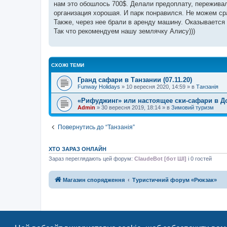
нам это обошлось 700$. Делали предоплату, переживали
д
о
организация хорошая. И парк понравился. Не можем сра
м
Также, через нее брали в аренду машину. Оказывается 
л
е
Так что рекомендуем нашу землячку Алису)))
н
н
я
СХОЖІ ТЕМИ
Гранд сафари в Танзании (07.11.20)
Funway Holidays
»
10 вересня 2020, 14:59
» в
Танзанія
«Рифуджинг» или настоящее ски-сафари в Д
Admin
»
30 вересня 2019, 18:14
» в
Зимовий туризм
Повернутись до “Танзанія”
ХТО ЗАРАЗ ОНЛАЙН
Зараз переглядають цей форум:
ClaudeBot [бот ШІ]
і 0 гостей
Магазин спорядження
Туристичний форум «Рюкзак»