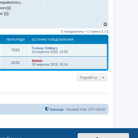
онравилось,
ого)))
 ))))
Д
о
5 повідомлень • Сторінка
1
з
1
г
о
ПЕРЕГЛЯДИ
ОСТАННЄ ПОВІДОМЛЕННЯ
р
и
Funway Holidays
7593
10 вересня 2020, 14:59
Admin
2638
30 вересня 2019, 18:14
Перейти
Команда
Часовий пояс
UTC+03:00