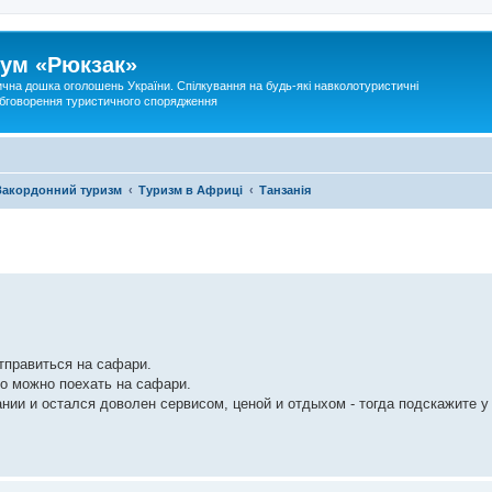
ум «Рюкзак»
ична дошка оголошень України. Спілкування на будь-які навколотуристичні
 обговорення туристичного спорядження
Закордонний туризм
Туризм в Африці
Танзанія
тправиться на сафари.
го можно поехать на сафари.
ании и остался доволен сервисом, ценой и отдыхом - тогда подскажите у