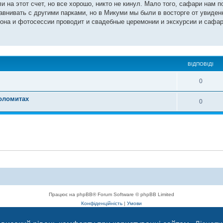
 на этот счет, но все хорошо, никто не кинул. Мало того, сафари нам п
внивать с другими парками, но в Микуми мы были в восторге от увиденн
она и фотосессии проводит и свадебные церемонии и экскурсии и сафари
ВІДПОВІДІ
0
оломитах
0
Працює на phpBB® Forum Software © phpBB Limited
Конфіденційність
|
Умови