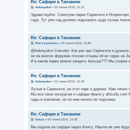
Re: Сафари в Танзании
П
fedonyukm
»
03 липня 2018, 13:15
о
в
Здравствуйте. Советуем парки Серенгети и Нгоронгоро.
і
года. Тут уже гид должен подсказать куда лучше поеха
д
о
м
л
е
Re: Сафари в Танзании
н
н
П
Petr Levchenko
»
03 липня 2018, 13:48
я
о
в
@fedonyukm Спасибо. Как раз про Серенгети и думали. 
і
но на многих форумах плохие отзывы об их гидах на З
д
о
И в каком парке можно увидеть больше??? Мы скорее в
м
л
е
н
Re: Сафари в Танзании
н
П
я
fedonyukm
»
03 липня 2018, 14:38
о
в
Лучше в Серенгети, но этот парк и дороже. Нам лично 
і
Мы все свои экскурсии и сафари брали у africa3s.com 
д
о
гиды и компании, но по ним ничего не подскажу.
м
л
е
н
Re: Сафари в Танзании
н
П
я
Ольга
»
05 липня 2018, 14:36
о
в
Мы ездили на сафари через Алису. Нашли ее уже будучи
і