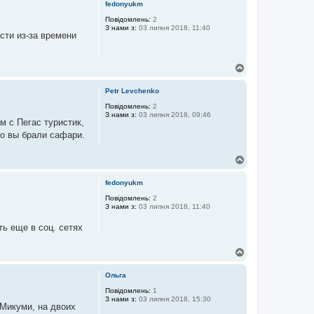
fedonyukm
о
р
Повідомлень:
2
З нами з:
03 липня 2018, 11:40
и
сти из-за времени
Д
о
г
Petr Levchenko
о
р
Повідомлень:
2
З нами з:
03 липня 2018, 09:46
и
м с Пегас туристик,
го вы брали сафари.
Д
о
г
fedonyukm
о
р
Повідомлень:
2
З нами з:
03 липня 2018, 11:40
и
ть еще в соц. сетях
Д
о
г
Ольга
о
р
Повідомлень:
1
З нами з:
03 липня 2018, 15:30
и
 Микуми, на двоих