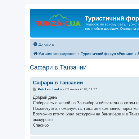
Туристичний фор
Подорожі по всьому світу. Турист
теми, обмін досвідом. Огляди та
Допомога
Магазин спорядження
Туристичний форум «Рюкзак»
Сафари в Танзании
Сафари в Танзании
П
Petr Levchenko
»
03 липня 2018, 11:27
о
в
Добрый день.
і
Собираюсь с женой на Занзибар и обязательно хотим о
д
о
Посоветуйте, пожалуйста, гида или компанию через ко
м
Возможно кто-то брал экскурсии на Занзибаре и в Танз
л
е
экскурсию.
н
Спасибо
н
я