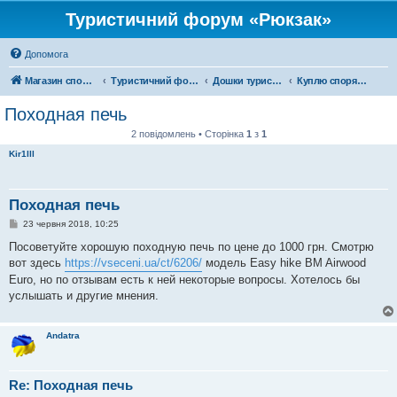
Туристичний форум «Рюкзак»
Допомога
Магазин спорядження
Туристичний форум «Рюкзак»
Дошки туристичних оголошень
Куплю спорядження
Походная печь
2 повідомлень • Сторінка
1
з
1
Kir1lll
Походная печь
П
23 червня 2018, 10:25
о
в
Посоветуйте хорошую походную печь по цене до 1000 грн. Смотрю
і
вот здесь
https://vseceni.ua/ct/6206/
модель Easy hike BM Airwood
д
о
Euro, но по отзывам есть к ней некоторые вопросы. Хотелось бы
м
услышать и другие мнения.
л
е
н
н
Andatra
я
Re: Походная печь