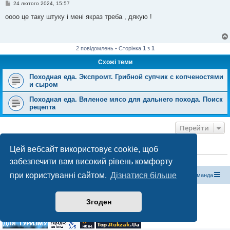
П
24 лютого 2024, 15:57
о
в
оооо це таку штуку і мені якраз треба , дякую !
і
д
о
м
л
2 повідомлень • Сторінка
1
з
1
е
н
Схожі теми
н
я
Походная еда. Экспромт. Грибной супчик с копченостями
и сыром
Походная еда. Вяленое мясо для дальнего похода. Поиск
рецепта
Перейти
Цей вебсайт використовує cookie, щоб
ХТО ЗАРАЗ ОНЛАЙН
Зараз переглядають цей форум:
ClaudeBot [бот ШІ]
і 1 гість
забезпечити вам високий рівень комфорту
при користуванні сайтом.
Дізнатися більше
Магазин спорядження
Туристичний форум «Рюкзак»
Команда
Працює на phpBB® Forum Software © phpBB Limited
Згоден
Конфіденційність
|
Умови