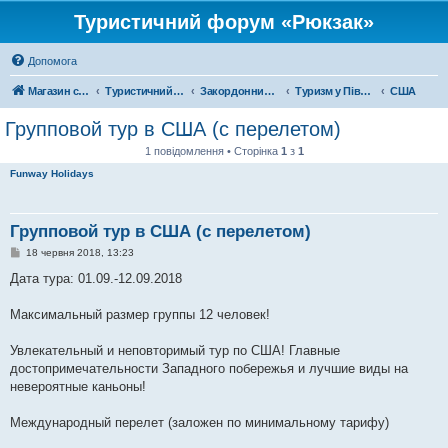
Туристичний форум «Рюкзак»
Допомога
Магазин спорядження
Туристичний форум «Рюкзак»
Закордонний туризм
Туризм у Північній Америці
США
Групповой тур в США (с перелетом)
1 повідомлення • Сторінка
1
з
1
Funway Holidays
Групповой тур в США (с перелетом)
П
18 червня 2018, 13:23
о
в
Дата тура: 01.09.-12.09.2018
і
д
о
Максимальный размер группы 12 человек!
м
л
е
Увлекательный и неповторимый тур по США! Главные
н
достопримечательности Западного побережья и лучшие виды на
н
я
невероятные каньоны!
Международный перелет (заложен по минимальному тарифу)