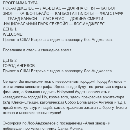
ПРОГРАММА ТУРА
ЛОС-АНДЖЕЛЕС — ЛАС-ВЕГАС — ДОЛИНА ОГНЯ — КАНЬОН
ЗИОН — КАНЬОН БРАЙС — КАНЬОН АНТИЛОПЫ — ФЛАГСТАФФ
— ГРАНД КАНЬОН — ЛАС-ВЕГАС — ДОЛИНА СМЕРТИ
-НАЦИОНАЛЬНЫЙ ПАРК СЕКВОЙЯ — ЛОС-АНДЖЕЛЕС
ДЕНЬ 1
WELCOME!
Прилет в США! Встреча с гидом в аэропорту Лос-Анджелеса.
Поселение в отель и свободное время.
ДЕНЬ 2
ГОРОД АНГЕЛОВ
Прилет в США! Встреча с гидом в аэропорту Лос-Анджелеса.
Сегодня Вы познакомитесь с невероятным городом! Город Ангелов –
это столица кинематографа. Здесь везде будут встречаться кадры с
фильмов, а большая надпись Hollywood будет напоминать о
«звездности» города! Но, кроме того, здесь прекрасная архитектура
(ж/д Юнион-Стейшн, католический Собор Богоматери Ангелов и т.д.),
яркий микс культур и наций, самые красивые закаты на берегу Тихого
океана и многочисленные музеи!
Экскурсия по Лос-Анджелесе с посещением «Алея звезд» и
небольшая прогулка по пляжу Санта Моника.