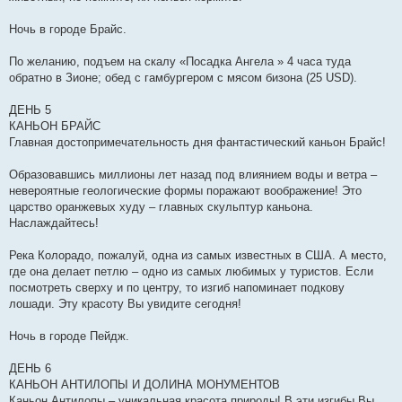
Ночь в городе Брайс.
По желанию, подъем на скалу «Посадка Ангела » 4 часа туда
обратно в Зионе; обед с гамбургером с мясом бизона (25 USD).
ДЕНЬ 5
КАНЬОН БРАЙС
Главная достопримечательность дня фантастический каньон Брайс!
Образовавшись миллионы лет назад под влиянием воды и ветра –
невероятные геологические формы поражают воображение! Это
царство оранжевых худу – главных скульптур каньона.
Наслаждайтесь!
Река Колорадо, пожалуй, одна из самых известных в США. А место,
где она делает петлю – одно из самых любимых у туристов. Если
посмотреть сверху и по центру, то изгиб напоминает подкову
лошади. Эту красоту Вы увидите сегодня!
Ночь в городе Пейдж.
ДЕНЬ 6
КАНЬОН АНТИЛОПЫ И ДОЛИНА МОНУМЕНТОВ
Каньон Антилопы – уникальная красота природы! В эти изгибы Вы