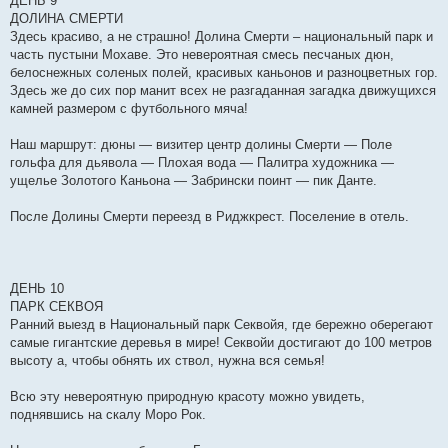
ДЕНЬ 9
ДОЛИНА СМЕРТИ
Здесь красиво, а не страшно! Долина Смерти – национальный парк и
часть пустыни Мохаве. Это невероятная смесь песчаных дюн,
белоснежных соленых полей, красивых каньонов и разноцветных гор.
Здесь же до сих пор манит всех не разгаданная загадка движущихся
камней размером с футбольного мяча!
Наш маршрут: дюны — визитер центр долины Смерти — Поле
гольфа для дьявола — Плохая вода — Палитра художника —
ущелье Золотого Каньона — Забрински поинт — пик Данте.
После Долины Смерти переезд в Риджкрест. Поселение в отель.
ДЕНЬ 10
ПАРК СЕКВОЯ
Ранний выезд в Национальный парк Секвойя, где бережно оберегают
самые гигантские деревья в мире! Секвойи достигают до 100 метров
высоту а, чтобы обнять их ствол, нужна вся семья!
Всю эту невероятную природную красоту можно увидеть,
поднявшись на скалу Моро Рок.