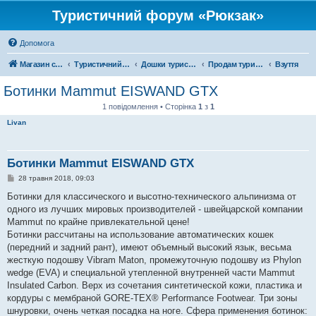
Туристичний форум «Рюкзак»
Допомога
Магазин спорядження
Туристичний форум «Рюкзак»
Дошки туристичних оголошень
Продам туристичне спорядження
Взуття
Ботинки Mammut EISWAND GTX
1 повідомлення • Сторінка
1
з
1
Livan
Ботинки Mammut EISWAND GTX
П
28 травня 2018, 09:03
о
в
Ботинки для классического и высотно-технического альпинизма от
і
одного из лучших мировых производителей - швейцарской компании
д
о
Mammut по крайне привлекательной цене!
м
Ботинки рассчитаны на использование автоматических кошек
л
е
(передний и задний рант), имеют объемный высокий язык, весьма
н
жесткую подошву Vibram Maton, промежуточную подошву из Phylon
н
я
wedge (EVA) и специальной утепленной внутренней части Mammut
Insulated Carbon. Верх из сочетания синтетической кожи, пластика и
кордуры с мембраной GORE-TEX® Performance Footwear. Три зоны
шнуровки, очень четкая посадка на ноге. Сфера применения ботинок: