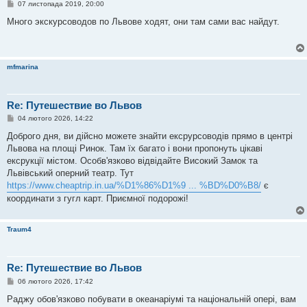
П
07 листопада 2019, 20:00
о
в
Много экскурсоводов по Львове ходят, они там сами вас найдут.
і
д
о
м
л
mfmarina
е
н
н
я
Re: Путешествие во Львов
П
04 лютого 2026, 14:22
о
в
Доброго дня, ви дійсно можете знайти ексрурсоводів прямо в центрі
і
Львова на площі Ринок. Там їх багато і вони пропонуть цікаві
д
о
ексрукції містом. Особв'язково відвідайте Високий Замок та
м
Львівський оперний театр. Тут
л
е
https://www.cheaptrip.in.ua/%D1%86%D1%9 ... %BD%D0%B8/
є
н
координати з гугл карт. Приємної подорожі!
н
я
Traum4
Re: Путешествие во Львов
П
06 лютого 2026, 17:42
о
в
Раджу обов'язково побувати в океанаріумі та національній опері, вам
і