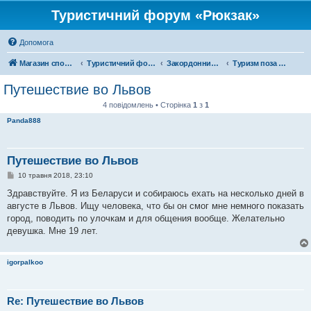
Туристичний форум «Рюкзак»
Допомога
Магазин спорядження
Туристичний форум «Рюкзак»
Закордонний туризм
Туризм поза територією України
Путешествие во Львов
4 повідомлень • Сторінка
1
з
1
Panda888
Путешествие во Львов
П
10 травня 2018, 23:10
о
в
Здравствуйте. Я из Беларуси и собираюсь ехать на несколько дней в
і
августе в Львов. Ищу человека, что бы он смог мне немного показать
д
о
город, поводить по улочкам и для общения вообще. Желательно
м
девушка. Мне 19 лет.
л
е
н
н
igorpalkoo
я
Re: Путешествие во Львов