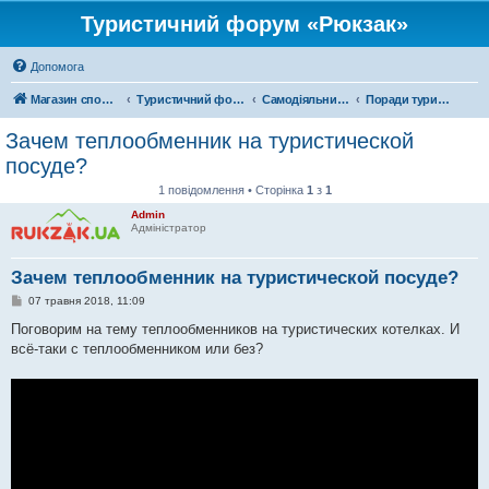
Туристичний форум «Рюкзак»
Допомога
Магазин спорядження
Туристичний форум «Рюкзак»
Самодіяльний туризм
Поради туристам
Зачем теплообменник на туристической
посуде?
1 повідомлення • Сторінка
1
з
1
Admin
Адміністратор
Зачем теплообменник на туристической посуде?
П
07 травня 2018, 11:09
о
в
Поговорим на тему теплообменников на туристических котелках. И
і
всё-таки с теплообменником или без?
д
о
м
л
е
н
н
я