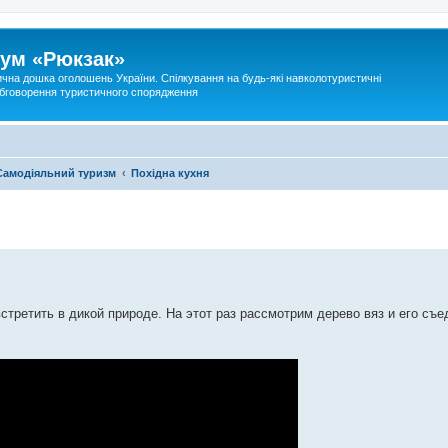
ум «Рюкзак»
ична дошка оголошень України. Спілкування на будь-які навколотуристичні
 обговорення туристичного спорядження
Самодіяльний туризм
Похідна кухня
третить в дикой природе. На этот раз рассмотрим дерево вяз и его с