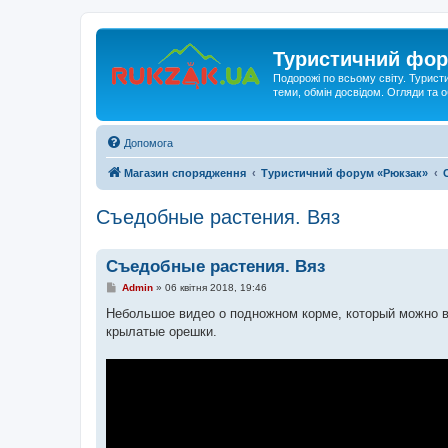
Туристичний фор
Подорожі по всьому світу. Турист
теми, обмін досвідом. Огляди та
Допомога
Магазин спорядження
Туристичний форум «Рюкзак»
Съедобные растения. Вяз
Съедобные растения. Вяз
П
Admin
»
06 квітня 2018, 19:46
о
в
Небольшое видео о подножном корме, который можно вс
і
крылатые орешки.
д
о
м
л
е
н
н
я