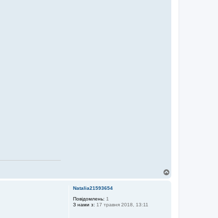
Д
о
г
Natalia21593654
о
р
Повідомлень:
1
З нами з:
17 травня 2018, 13:11
и