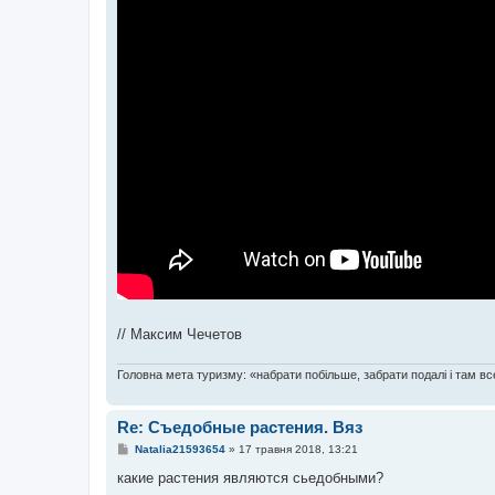
// Максим Чечетов
Головна мета туризму: «набрати побільше, забрати подалі і там все
Re: Съедобные растения. Вяз
П
Natalia21593654
»
17 травня 2018, 13:21
о
в
какие растения являются сьедобными?
і