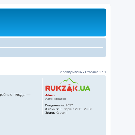
2 повідомлень • Сторінка
1
з
1
ъедобные плоды —
Admin
Адміністратор
Повідомлень:
7657
З нами з:
02 червня 2012, 23:08
Звідки:
Херсон