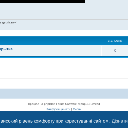
 це з'їсти»!
ВІДПОВІДІ
укрытие
0
Працює на phpBB® Forum Software © phpBB Limited
Конфіденційність
|
Умови
 високий рівень комфорту при користуванні сайтом.
Дізнати