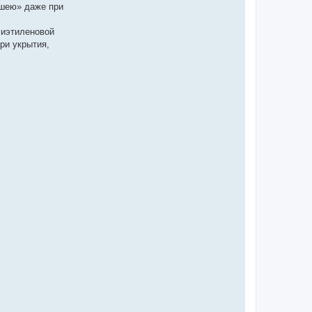
ншею» даже при
лиэтиленовой
ри укрытия,