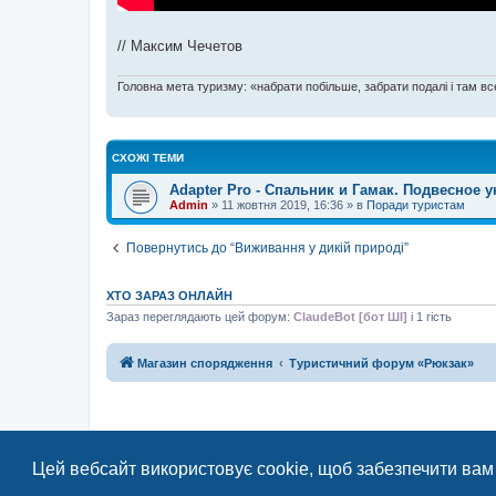
// Максим Чечетов
Головна мета туризму: «набрати побільше, забрати подалі і там все
СХОЖІ ТЕМИ
Adapter Pro - Спальник и Гамак. Подвесное 
Admin
»
11 жовтня 2019, 16:36
» в
Поради туристам
Повернутись до “Виживання у дикій природі”
ХТО ЗАРАЗ ОНЛАЙН
Зараз переглядають цей форум:
ClaudeBot [бот ШІ]
і 1 гість
Магазин спорядження
Туристичний форум «Рюкзак»
Цей вебсайт використовує cookie, щоб забезпечити вам