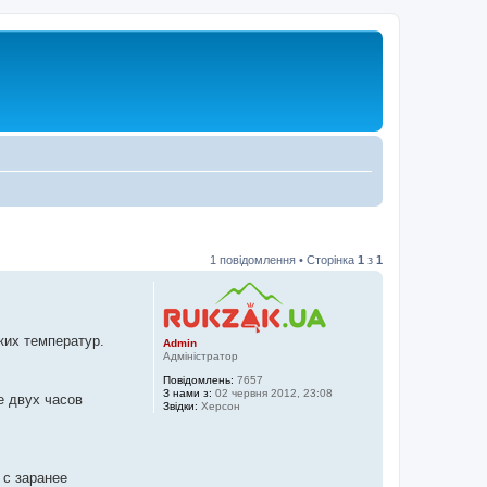
1 повідомлення • Сторінка
1
з
1
ких температур.
Admin
Адміністратор
Повідомлень:
7657
З нами з:
02 червня 2012, 23:08
е двух часов
Звідки:
Херсон
 с заранее