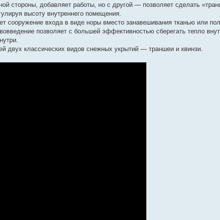
ной стороны, добавляет работы, но с другой — позволяет сделать «тра
гулируя высоту внутреннего помещения.
т сооружение входа в виде норы вместо занавешивания тканью или по
нововведение позволяет с большей эффективностью сберегать тепло внут
нутри.
ей двух классических видов снежных укрытий — траншеи и квинзи.