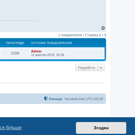
Д
о
1 повідомлення • Сторінка
1
з
1
г
о
ПЕРЕГЛЯДИ
ОСТАННЄ ПОВІДОМЛЕННЯ
р
и
Admin
3289
11 жовтня 2019, 16:36
Перейти
Команда
Часовий пояс
UTC+03:00
ся більше
Згоден