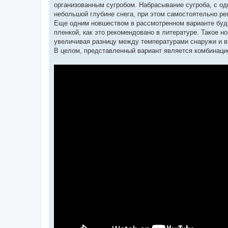
организованным сугробом. Набрасывание сугроба, с од
небольшой глубине снега, при этом самостоятельно ре
Еще одним новшеством в рассмотренном варианте буде
пленкой, как это рекомендовано в литературе. Такое 
увеличивая разницу между температурами снаружи и в
В целом, представленный вариант является комбинаци