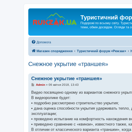
Туристичний фор
Подорожі по всьому світу. Турист
теми, обмін досвідом. Огляди та
Допомога
Магазин спорядження
Туристичний форум «Рюкзак»
Снежное укрытие «траншея»
Снежное укрытие «траншея»
П
Admin
»
06 квітня 2018, 13:43
о
в
Видео посвящено одному из вариантов снежного укрыти
і
В видеоролике будет:
д
о
• подробно рассмотрено строительство укрытия;
м
• дана оценка способности укрытия удерживать тепло, 
л
е
эксплуатации;
н
• проведено испытание на комфортность нахождения вн
н
я
• приведено сравнение с «квинзи», известного также, к
В отличии от классического варианта «траншеи», когда