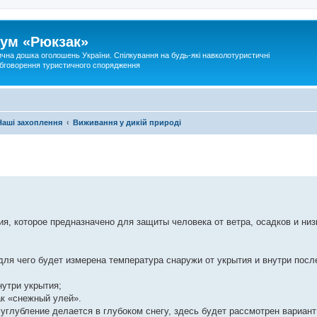
ум «Рюкзак»
ична дошка оголошень України. Спілкування на будь-які навколотуристичні
 обговорення туристичного спорядження
Наші захоплення
Виживання у дикій природі
я, которое предназначено для защиты человека от ветра, осадков и низ
для чего будет измерена температура снаружи от укрытия и внутри посл
утри укрытия;
ак «снежный улей».
 углубление делается в глубоком снегу, здесь будет рассмотрен вариант