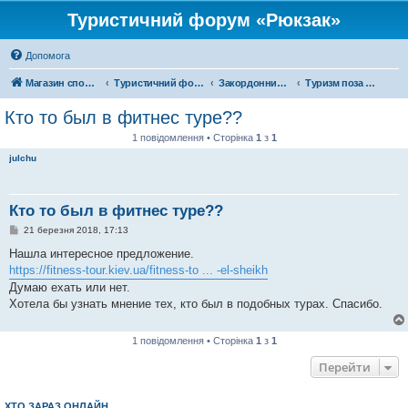
Туристичний форум «Рюкзак»
Допомога
Магазин спорядження
Туристичний форум «Рюкзак»
Закордонний туризм
Туризм поза територією України
Кто то был в фитнес туре??
1 повідомлення • Сторінка
1
з
1
julchu
Кто то был в фитнес туре??
П
21 березня 2018, 17:13
о
в
Нашла интересное предложение.
і
https://fitness-tour.kiev.ua/fitness-to ... -el-sheikh
д
о
Думаю ехать или нет.
м
Хотела бы узнать мнение тех, кто был в подобных турах. Cпасибо.
л
е
н
н
1 повідомлення • Сторінка
1
з
1
я
Перейти
ХТО ЗАРАЗ ОНЛАЙН