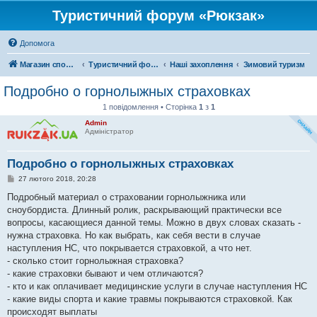
Туристичний форум «Рюкзак»
Допомога
Магазин спорядження
Туристичний форум «Рюкзак»
Наші захоплення
Зимовий туризм
Подробно о горнолыжных страховках
1 повідомлення • Сторінка
1
з
1
Admin
Адміністратор
Подробно о горнолыжных страховках
П
27 лютого 2018, 20:28
о
в
Подробный материал о страховании горнолыжника или
і
сноубордиста. Длинный ролик, раскрывающий практически все
д
о
вопросы, касающиеся данной темы. Можно в двух словах сказать -
м
нужна страховка. Но как выбрать, как себя вести в случае
л
е
наступления НС, что покрывается страховкой, а что нет.
н
- сколько стоит горнолыжная страховка?
н
я
- какие страховки бывают и чем отличаются?
- кто и как оплачивает медицинские услуги в случае наступления НС
- какие виды спорта и какие травмы покрываются страховкой. Как
происходят выплаты