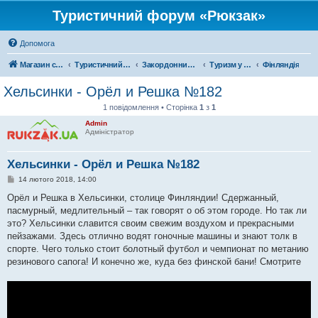
Туристичний форум «Рюкзак»
Допомога
Магазин спорядження
Туристичний форум «Рюкзак»
Закордонний туризм
Туризм у Європі
Фінляндія
Хельсинки - Орёл и Решка №182
1 повідомлення • Сторінка
1
з
1
Admin
Адміністратор
Хельсинки - Орёл и Решка №182
П
14 лютого 2018, 14:00
о
в
Орёл и Решка в Хельсинки, столице Финляндии! Сдержанный,
і
пасмурный, медлительный – так говорят о об этом городе. Но так ли
д
о
это? Хельсинки славится своим свежим воздухом и прекрасными
м
пейзажами. Здесь отлично водят гоночные машины и знают толк в
л
е
спорте. Чего только стоит болотный футбол и чемпионат по метанию
н
резинового сапога! И конечно же, куда без финской бани! Смотрите
н
я