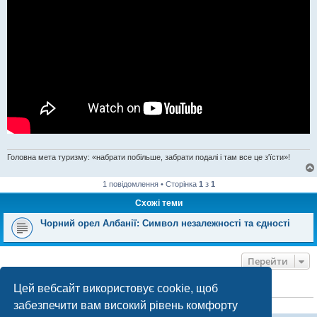
Головна мета туризму: «набрати побільше, забрати подалі і там все це з'їсти»!
1 повідомлення • Сторінка
1
з
1
Схожі теми
Чорний орел Албанії: Символ незалежності та єдності
Перейти
Цей вебсайт використовує cookie, щоб
ХТО ЗАРАЗ ОНЛАЙН
забезпечити вам високий рівень комфорту
Зараз переглядають цей форум:
ClaudeBot [бот ШІ]
і 1 гість