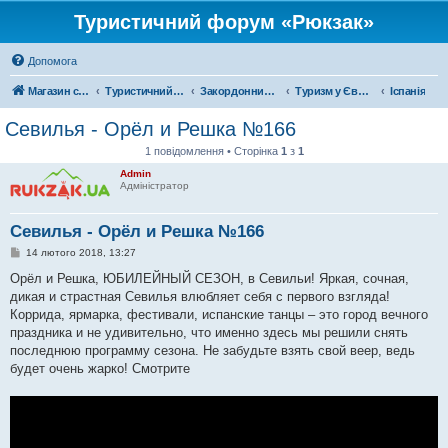
Туристичний форум «Рюкзак»
Допомога
Магазин спорядження
Туристичний форум «Рюкзак»
Закордонний туризм
Туризм у Європі
Іспанія
Севилья - Орёл и Решка №166
1 повідомлення • Сторінка
1
з
1
Admin
Адміністратор
Севилья - Орёл и Решка №166
П
14 лютого 2018, 13:27
о
в
Орёл и Решка, ЮБИЛЕЙНЫЙ СЕЗОН, в Севильи! Яркая, сочная,
і
дикая и страстная Севилья влюбляет себя с первого взгляда!
д
о
Коррида, ярмарка, фестивали, испанские танцы – это город вечного
м
праздника и не удивительно, что именно здесь мы решили снять
л
е
последнюю программу сезона. Не забудьте взять свой веер, ведь
н
будет очень жарко! Смотрите
н
я