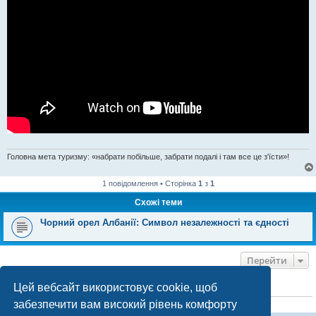
Головна мета туризму: «набрати побільше, забрати подалі і там все це з'їсти»!
1 повідомлення • Сторінка
1
з
1
Схожі теми
Чорний орел Албанії: Символ незалежності та єдності
Перейти
Цей вебсайт використовує cookie, щоб
ХТО ЗАРАЗ ОНЛАЙН
забезпечити вам високий рівень комфорту
Зараз переглядають цей форум:
ClaudeBot [бот ШІ]
і 0 гостей