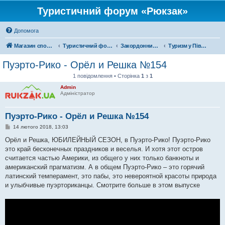
Туристичний форум «Рюкзак»
Допомога
Магазин спорядження
Туристичний форум «Рюкзак»
Закордонний туризм
Туризм у Північній Америці
Пуэрто-Рико - Орёл и Решка №154
1 повідомлення • Сторінка
1
з
1
Admin
Адміністратор
Пуэрто-Рико - Орёл и Решка №154
П
14 лютого 2018, 13:03
о
в
Орёл и Решка, ЮБИЛЕЙНЫЙ СЕЗОН, в Пуэрто-Рико! Пуэрто-Рико
і
это край бесконечных праздников и веселья. И хотя этот остров
д
о
считается частью Америки, из общего у них только банкноты и
м
американский прагматизм. А в общем Пуэрто-Рико – это горячий
л
е
латинский темперамент, это пабы, это невероятной красоты природа
н
и улыбчивые пуэрториканцы. Смотрите больше в этом выпуске
н
я