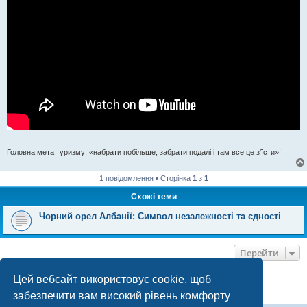
Головна мета туризму: «набрати побільше, забрати подалі і там все це з'їсти»!
1 повідомлення • Сторінка
1
з
1
Схожі теми
Чорний орел Албанії: Символ незалежності та єдності
Перейти
Цей вебсайт використовує cookie, щоб
ХТО ЗАРАЗ ОНЛАЙН
забезпечити вам високий рівень комфорту
Зараз переглядають цей форум:
ClaudeBot [бот ШІ]
і 1 гість