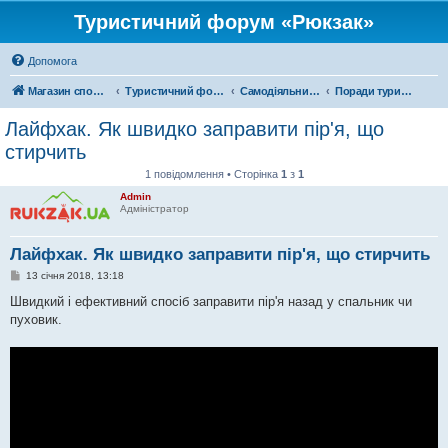
Туристичний форум «Рюкзак»
Допомога
Магазин спорядження
Туристичний форум «Рюкзак»
Самодіяльний туризм
Поради туристам
Лайфхак. Як швидко заправити пір'я, що
стирчить
1 повідомлення • Сторінка
1
з
1
Admin
Адміністратор
Лайфхак. Як швидко заправити пір'я, що стирчить
П
13 січня 2018, 13:18
о
в
Швидкий і ефективний спосіб заправити пір'я назад у спальник чи
і
пуховик.
д
о
м
л
е
н
н
я