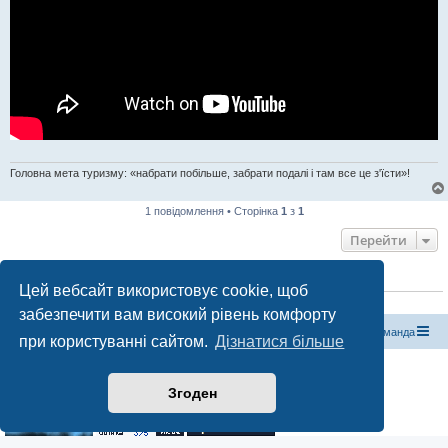
Головна мета туризму: «набрати побільше, забрати подалі і там все це з'їсти»!
1 повідомлення • Сторінка
1
з
1
Перейти
ХТО ЗАРАЗ ОНЛАЙН
Цей вебсайт використовує cookie, щоб
Зараз переглядають цей форум:
ClaudeBot [бот ШІ]
і 0 гостей
забезпечити вам високий рівень комфорту
Магазин спорядження
Туристичний форум «Рюкзак»
Команда
при користуванні сайтом.
Дізнатися більше
Працює на phpBB® Forum Software © phpBB Limited
Конфіденційність
|
Умови
Згоден